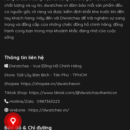
chất lượng và uy tín, dwatches.vn đảm bảo mỗi sản phẩm đều
có nguồn gốc rõ ràng và được kiểm định khắt khe trước khi đến
tay khách hàng. Hãy đến với DWatches để trải nghiệm sự sang
trọng và đẳng cấp của những chiếc đồng hồ chính hãng, đồng
hành cùng bạn trong mọi khoảnh khắc đáng nhớ của cuộc
sống.
Thông tin liên hệ
DWatches - Vua Đồng Hồ Chính Hãng
Store: 328 Lũy Bán Bích - Tân Phú - TPHCM
Shopee:
https://shopee.vn/dwatchesvn
Tiktok Shop:
https://www.tiktok.com/@dwatchauthenticvn
Hotline/Zalo: 0987363223
Website :
https://dwatches.vn/
Bản đồ & Chỉ đường