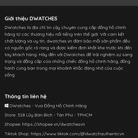
Giới thiệu DWATCHES
DWatches là địa chỉ tin cậy chuyên cung cấp đồng hồ chính
hãng từ các thương hiệu nổi tiếng trên thế giới. Với cam kết
chất lượng và uy tín, dwatches.vn đảm bảo mỗi sản phẩm đều
có nguồn gốc rõ ràng và được kiểm định khắt khe trước khi đến
tay khách hàng. Hãy đến với DWatches để trải nghiệm sự sang
trọng và đẳng cấp của những chiếc đồng hồ chính hãng, đồng
hành cùng bạn trong mọi khoảnh khắc đáng nhớ của cuộc
sống.
Thông tin liên hệ
DWatches - Vua Đồng Hồ Chính Hãng
Store: 328 Lũy Bán Bích - Tân Phú - TPHCM
Shopee:
https://shopee.vn/dwatchesvn
Tiktok Shop:
https://www.tiktok.com/@dwatchauthenticvn