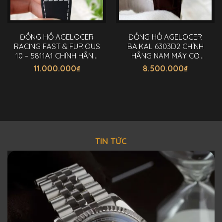
ĐỒNG HỒ AGELOCER
ĐỒNG HỒ AGELOCER
RACING FAST & FURIOUS
BAIKAL 6303D2 CHÍNH
10 – 5811A1 CHÍNH HÃNG
HÃNG NAM MÁY CƠ
NAM 44MM
40MM
11.000.000
₫
8.500.000
₫
TIN TỨC