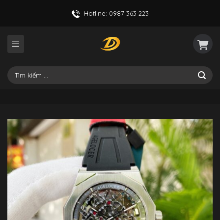
Skip
Hotline: 0987 363 223
to
content
Tìm
kiếm: