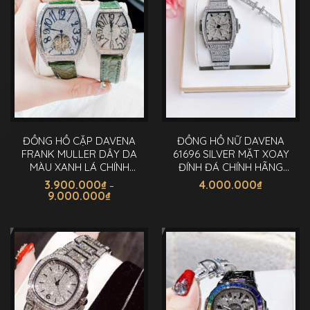
ĐỒNG HỒ CẶP DAVENA
ĐỒNG HỒ NỮ DAVENA
FRANK MULLER DÂY DA
61696 SILVER MẶT XOAY
MÀU XANH LÁ CHÍNH
ĐÍNH ĐÁ CHÍNH HÃNG
HÃNG 39-36MM
34MM
3.900.000
₫
4.000.000
₫
–
Khoảng
9.000.000
₫
giá:
Sản
từ
3.900.000₫
phẩm
đến
này
9.000.000₫
có
nhiều
biến
thể.
Các