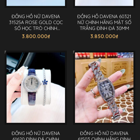
ĐỒNG HỒ NỮ DAVENA
ĐỒNG HỒ DAVENA 60321
31525A ROSE GOLD CỌC
NỮ CHÍNH HÃNG MẶT SỐ
SỐ HỌC TRÒ CHÍNH
TRẮNG ĐÍNH ĐÁ 30MM
HÃNG 36MM
3.800.000
₫
3.850.000
₫
ĐỒNG HỒ NỮ DAVENA
ĐỒNG HỒ NỮ DAVENA
61620 ĐÍNH ĐÁ CHÍNH
61503 CHÍNH HÃNG ĐÍNH