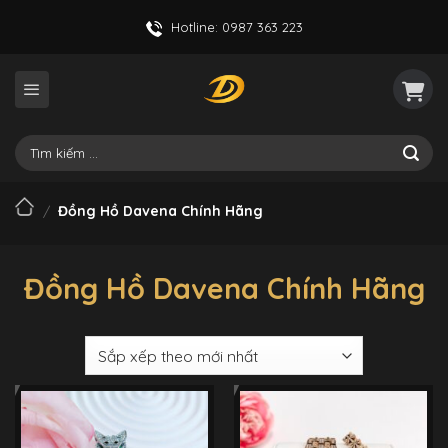
Skip
Hotline: 0987 363 223
to
content
Tìm
kiếm:
/
Đồng Hồ Davena Chính Hãng
Đồng Hồ Davena Chính Hãng