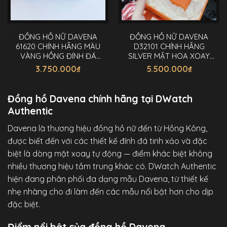
ĐỒNG HỒ NỮ DAVENA
ĐỒNG HỒ NỮ DAVENA
61620 CHÍNH HÃNG MÀU
D32101 CHÍNH HÃNG
VÀNG HỒNG ĐÍNH ĐÁ
SILVER MẶT HOA XOAY
29MM
ĐÍNH ĐÁ 38MM
3.750.000
₫
5.500.000
₫
Đồng hồ Davena chính hãng tại DWatch
Authentic
Davena là thương hiệu đồng hồ nữ đến từ Hồng Kông,
được biết đến với các thiết kế đính đá tinh xảo và đặc
biệt là dòng mặt xoay tự động — điểm khác biệt không
nhiều thương hiệu tầm trung khác có. DWatch Authentic
hiện đang phân phối đa dạng mẫu Davena, từ thiết kế
nhẹ nhàng cho đi làm đến các mẫu nổi bật hơn cho dịp
đặc biệt.