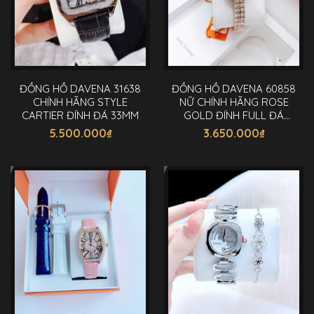
ĐỒNG HỒ DAVENA 31638
ĐỒNG HỒ DAVENA 60858
CHÍNH HÃNG STYLE
NỮ CHÍNH HÃNG ROSE
CARTIER ĐÍNH ĐÁ 33MM
GOLD ĐÍNH FULL ĐÁ
24MM
5.500.000
₫
3.650.000
₫