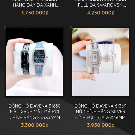
HÃNG DÂY DA XANH
FULL ĐÁ SWAROVSKI
29MM
36MM
3.750.000
₫
4.250.000
₫
ĐỒNG HỒ DAVENA 31630
ĐỒNG HỒ DAVENA 61369
MÀU XANH MẶT ĐÁ RƠI
NỮ CHÍNH HÃNG SILVER
CHÍNH HÃNG 25.5X36MM
ĐÍNH FULL ĐÁ 26X38MM
3.300.000
₫
3.950.000
₫