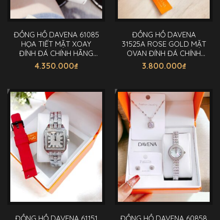
ĐỒNG HỒ DAVENA 61085
ĐỒNG HỒ DAVENA
HỌA TIẾT MẶT XOAY
31525A ROSE GOLD MẶT
ĐÍNH ĐÁ CHÍNH HÃNG
OVAN ĐÍNH ĐÁ CHÍNH
38MM
HÃNG 36MM
4.350.000
₫
3.800.000
₫
ĐỒNG HỒ DAVENA 61151
ĐỒNG HỒ DAVENA 60858