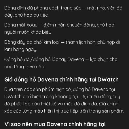
Dòng đính đá phong cách trang sức — mặt nhỏ, viền đá
dày, phù hợp dự tiệc.
Dòng mặt xoay — điểm nhấn chuyển động, phù hợp
người muốn khác biệt.
Dòng dây da phối kim loại — thanh lịch hơn, phù hợp đi
làm hàng ngày.
Đồng hồ đôi/đồng hồ lắc tay Davena — lựa chọn cho
quà tặng theo cặp.
Giá đồng hồ Davena chính hãng tại DWatch
Dựa trên các sản phẩm hiện có, đồng hồ Davena tại
DWatch phổ biến trong khoảng 3,3 – 6,3 triệu đồng, tùy
độ phức tạp của thiết kế và mức độ đính đá. Giá chính
xác của từng mẫu hiển thị trực tiếp trên trang sản phẩm.
Vì sao nên mua Davena chính hãng tại