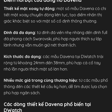
Điểm nổi bật của đồng hồ Davena
Thiết kế mặt xoay tự động:
một số mẫu Davena có chi
tiết mặt xoay chuyển động liên tục, tạo điểm nhấn thị
giác khác biệt so với mặt số cố định thông thường.
Đính đá đa dạng:
từ đính đá viền nhẹ nhàng đến đính full
đá phong cách Swarovski, phù hợp người thích sự lấp
lánh nhưng vẫn muốn giữ nét thanh lịch.
Kích thước đa dạng:
các mẫu Davena tại DWatch trải
rộng từ khoảng 24mm đến 38mm, phù hợp cả cổ tay
nhỏ lẫn người thích mặt số lớn hơn.
Nhiều mức giá trong cùng thương hiệu:
từ các mẫu phổ
thông đến các thiết kế cầu kỳ hơn, dễ tìm được lựa chọn
phù hợp ngân sách.
Các dòng thiết kế Davena phổ biến tại
DWatch