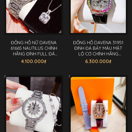
tùy
chọn
có
thể
được
chọn
ĐỒNG HỒ NỮ DAVENA
ĐỒNG HỒ DAVENA 31951
trên
61665 NAUTILUS CHÍNH
ĐÍNH ĐÁ BẢY MÀU MẶT
trang
HÃNG ĐÍNH FULL ĐÁ
LỘ CƠ CHÍNH HÃNG
sản
32MM
32MM
4.100.000
₫
6.300.000
₫
phẩm