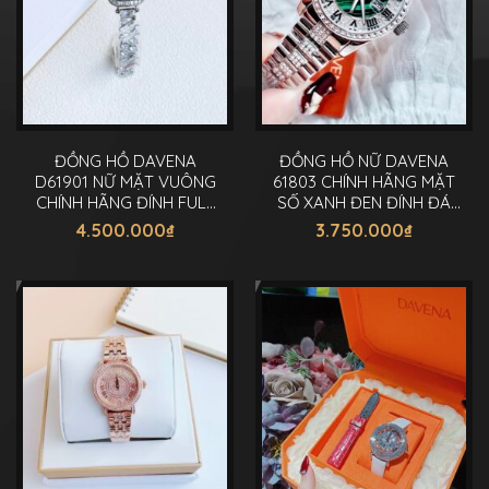
ĐỒNG HỒ DAVENA
ĐỒNG HỒ NỮ DAVENA
D61901 NỮ MẶT VUÔNG
61803 CHÍNH HÃNG MẶT
CHÍNH HÃNG ĐÍNH FULL
SỐ XANH ĐEN ĐÍNH ĐÁ
ĐÁ SWAROVSKI 24MM
34MM
4.500.000
₫
3.750.000
₫