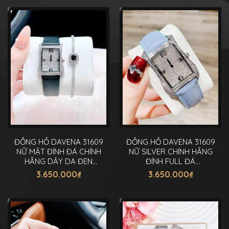
ĐỒNG HỒ DAVENA 31609
ĐỒNG HỒ DAVENA 31609
NỮ MẶT ĐÍNH ĐÁ CHÍNH
NỮ SILVER CHÍNH HÃNG
HÃNG DÂY DA ĐEN
ĐÍNH FULL ĐÁ
22X30MM
SWAROVSKI 22X30MM
3.650.000
₫
3.650.000
₫