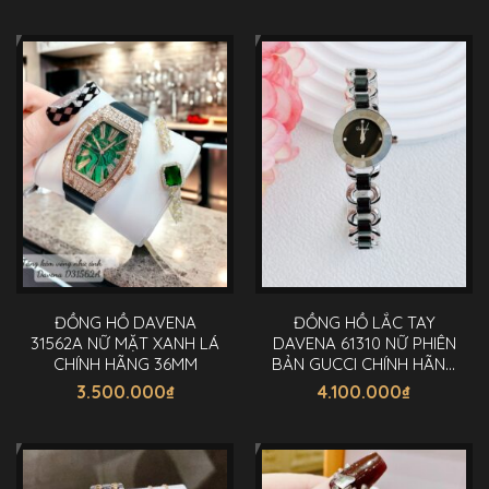
ĐỒNG HỒ DAVENA
ĐỒNG HỒ LẮC TAY
31562A NỮ MẶT XANH LÁ
DAVENA 61310 NỮ PHIÊN
CHÍNH HÃNG 36MM
BẢN GUCCI CHÍNH HÃNG
26MM
3.500.000
₫
4.100.000
₫