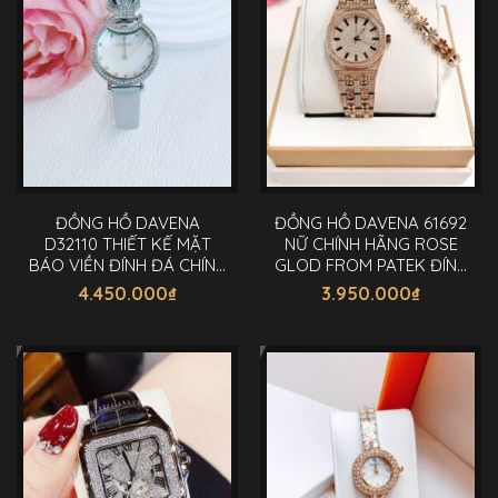
ĐỒNG HỒ DAVENA
ĐỒNG HỒ DAVENA 61692
D32110 THIẾT KẾ MẶT
NỮ CHÍNH HÃNG ROSE
BÁO VIỀN ĐÍNH ĐÁ CHÍNH
GLOD FROM PATEK ĐÍNH
HÃNG 34MM
ĐÁ 30MM
4.450.000
₫
3.950.000
₫