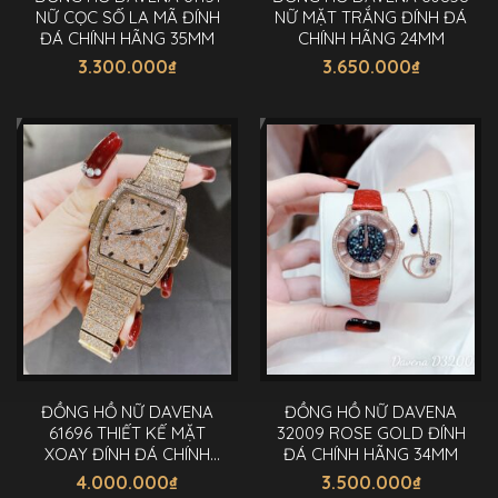
NỮ CỌC SỐ LA MÃ ĐÍNH
NỮ MẶT TRẮNG ĐÍNH ĐÁ
ĐÁ CHÍNH HÃNG 35MM
CHÍNH HÃNG 24MM
3.300.000
₫
3.650.000
₫
ĐỒNG HỒ NỮ DAVENA
ĐỒNG HỒ NỮ DAVENA
61696 THIẾT KẾ MẶT
32009 ROSE GOLD ĐÍNH
XOAY ĐÍNH ĐÁ CHÍNH
ĐÁ CHÍNH HÃNG 34MM
HÃNG 34MM
4.000.000
₫
3.500.000
₫