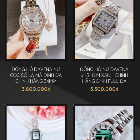
ĐỒNG HỒ DAVENA NỮ
ĐỒNG HỒ NỮ DAVENA
CỌC SỐ LA MÃ ĐÍNH ĐÁ
61151 KIM XANH CHÍNH
CHÍNH HÃNG 34MM
HÃNG ĐÍNH FULL ĐÁ
35MM
3.800.000
₫
3.300.000
₫