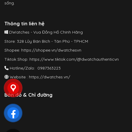
sống.
Thông tin liên hệ
DWatches - Vua Đồng Hồ Chính Hãng
Store: 328 Lũy Bán Bích - Tân Phú - TPHCM
Shopee:
https://shopee.vn/dwatchesvn
Tiktok Shop:
https://www.tiktok.com/@dwatchauthenticvn
Hotline/Zalo: 0987363223
Website :
https://dwatches.vn/
Bản đồ & Chỉ đường