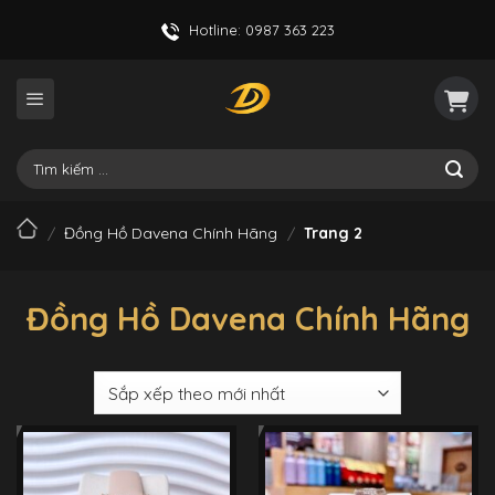
Skip
Hotline: 0987 363 223
to
content
Tìm
kiếm:
/
Đồng Hồ Davena Chính Hãng
/
Trang 2
Đồng Hồ Davena Chính Hãng