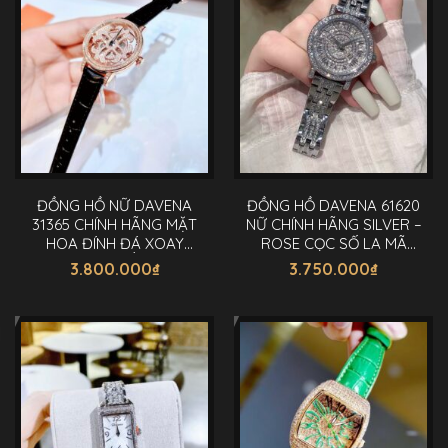
ĐỒNG HỒ NỮ DAVENA
ĐỒNG HỒ DAVENA 61620
31365 CHÍNH HÃNG MẶT
NỮ CHÍNH HÃNG SILVER –
HOA ĐÍNH ĐÁ XOAY
ROSE CỌC SỐ LA MÃ
TRÒN ĐẸP MẮT 39MM
ĐÍNH ĐÁ 29MM
3.800.000
₫
3.750.000
₫