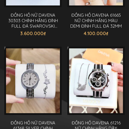
ĐỒNG HỒ NỮ DAVENA
ĐỒNG HỒ DAVENA 61665
30303 CHÍNH HÃNG ĐÍNH
NỮ CHÍNH HÃNG MÀU
FULL ĐÁ SWAROVSKI
DEMI ĐÍNH FULL ĐÁ 32MM
DÂY DA 38MM
3.600.000
₫
4.100.000
₫
ĐỒNG HỒ NỮ DAVENA
ĐỒNG HỒ DAVENA 61216
61368 SILVER CHÍNH
NỮ CHÍNH HÃNG DÂY