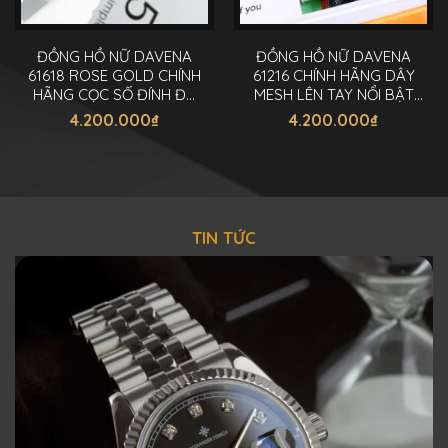
ĐỒNG HỒ NỮ DAVENA
ĐỒNG HỒ NỮ DAVENA
61618 ROSE GOLD CHÍNH
61216 CHÍNH HÃNG DÂY
HÃNG CỌC SỐ ĐÍNH ĐÁ
MESH LÊN TAY NỔI BẬT
ĐEN NỔI BẬT 38MM
38MM
4.200.000
₫
4.200.000
₫
TIN TỨC