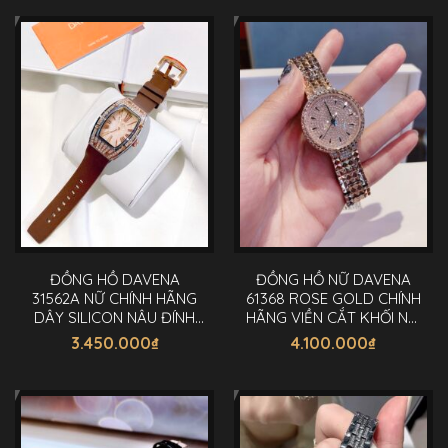
ĐỒNG HỒ DAVENA
ĐỒNG HỒ NỮ DAVENA
31562A NỮ CHÍNH HÃNG
61368 ROSE GOLD CHÍNH
DÂY SILICON NÂU ĐÍNH
HÃNG VIỀN CẮT KHỐI NỔI
ĐÁ 36MM
BẬT 32MM
3.450.000
₫
4.100.000
₫