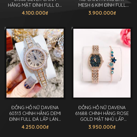
HÃNG MẶT ĐÍNH FULL ĐÁ
MESH 6 KIM ĐÍNH FULL
SWAROVSKI 32MM
ĐÁ 38MM
4.100.000
₫
3.900.000
₫
ĐỒNG HỒ NỮ DAVENA
ĐỒNG HỒ NỮ DAVENA
60313 CHÍNH HÃNG DEMI
61688 CHÍNH HÃNG ROSE
ĐÍNH FULL ĐÁ LẤP LÁNH
GOLD MẶT NHŨ LẤP
30MM
LÁNH 28MM
4.250.000
₫
3.950.000
₫