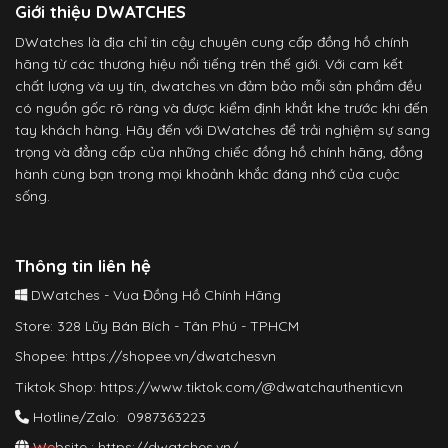
Giới thiệu DWATCHES
DWatches là địa chỉ tin cậy chuyên cung cấp đồng hồ chính
hãng từ các thương hiệu nổi tiếng trên thế giới. Với cam kết
chất lượng và uy tín, dwatches.vn đảm bảo mỗi sản phẩm đều
có nguồn gốc rõ ràng và được kiểm định khắt khe trước khi đến
tay khách hàng. Hãy đến với DWatches để trải nghiệm sự sang
trọng và đẳng cấp của những chiếc đồng hồ chính hãng, đồng
hành cùng bạn trong mọi khoảnh khắc đáng nhớ của cuộc
sống.
Thông tin liên hệ
DWatches - Vua Đồng Hồ Chính Hãng
Store: 328 Lũy Bán Bích - Tân Phú - TPHCM
Shopee:
https://shopee.vn/dwatchesvn
Tiktok Shop:
https://www.tiktok.com/@dwatchauthenticvn
Hotline/Zalo: 0987363223
Website :
https://dwatches.vn/