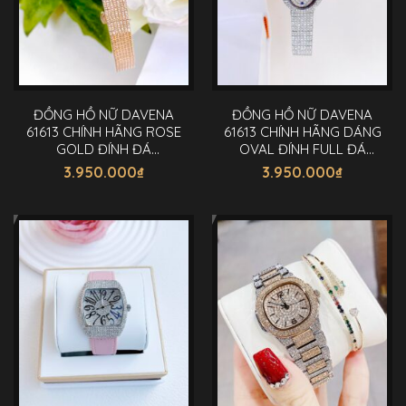
ĐỒNG HỒ NỮ DAVENA
ĐỒNG HỒ NỮ DAVENA
61613 CHÍNH HÃNG ROSE
61613 CHÍNH HÃNG DÁNG
GOLD ĐÍNH ĐÁ
OVAL ĐÍNH FULL ĐÁ
SWAROVSKI 28MM
SWAROVSKI 28MM
3.950.000
₫
3.950.000
₫