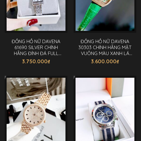
ĐỒNG HỒ NỮ DAVENA
ĐỒNG HỒ NỮ DAVENA
61690 SILVER CHÍNH
30303 CHÍNH HÃNG MẶT
HÃNG ĐÍNH ĐÁ FULL
VUÔNG MÀU XANH LÁ
SWAROVSKI 19X29MM
38MM
3.750.000
₫
3.600.000
₫