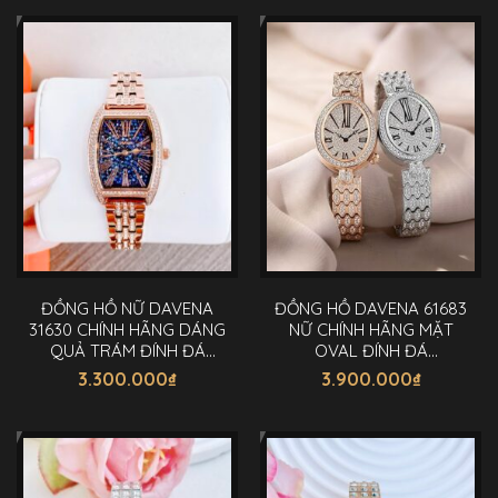
ĐỒNG HỒ NỮ DAVENA
ĐỒNG HỒ DAVENA 61683
31630 CHÍNH HÃNG DÁNG
NỮ CHÍNH HÃNG MẶT
QUẢ TRÁM ĐÍNH ĐÁ
OVAL ĐÍNH ĐÁ
25.5X36MM
SWAROVSKI 30MM
3.300.000
₫
3.900.000
₫