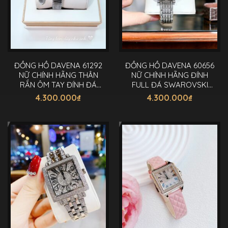
ĐỒNG HỒ DAVENA 61292
ĐỒNG HỒ DAVENA 60656
NỮ CHÍNH HÃNG THÂN
NỮ CHÍNH HÃNG ĐÍNH
RẮN ÔM TAY ĐÍNH ĐÁ
FULL ĐÁ SWAROVSKI
26X33MM
DÂY KIM LOẠI 38MM
4.300.000
₫
4.300.000
₫