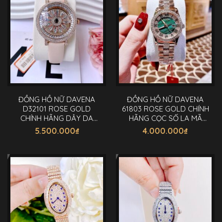
ĐỒNG HỒ NỮ DAVENA
ĐỒNG HỒ NỮ DAVENA
D32101 ROSE GOLD
61803 ROSE GOLD CHÍNH
CHÍNH HÃNG DÂY DA
HÃNG CỌC SỐ LA MÃ
ĐÍNH ĐÁ 38MM
34MM
5.500.000
₫
4.000.000
₫