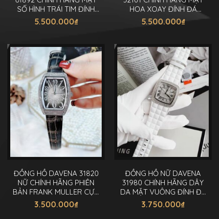
SỐ HÌNH TRÁI TIM ĐÍNH
HOA XOAY ĐÍNH ĐÁ
ĐÁ 34MM
38MM
5.500.000
₫
5.500.000
₫
ĐỒNG HỒ DAVENA 31820
ĐỒNG HỒ NỮ DAVENA
NỮ CHÍNH HÃNG PHIÊN
31980 CHÍNH HÃNG DÂY
BẢN FRANK MULLER CỰC
DA MẶT VUÔNG ĐÍNH ĐÁ
CHẤT 34MM
36MM
3.500.000
₫
3.750.000
₫