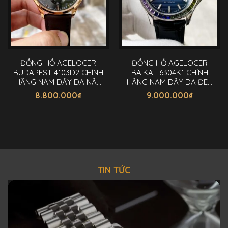
ĐỒNG HỒ AGELOCER
ĐỒNG HỒ AGELOCER
BUDAPEST 4103D2 CHÍNH
BAIKAL 6304K1 CHÍNH
HÃNG NAM DÂY DA NÂU
HÃNG NAM DÂY DA ĐEN
40MM
40MM
8.800.000
₫
9.000.000
₫
TIN TỨC