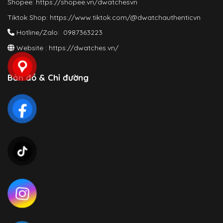
Shopee:
https://shopee.vn/dwatchesvn
Tiktok Shop:
https://www.tiktok.com/@dwatchauthenticvn
Hotline/Zalo: 0987363223
Website :
https://dwatches.vn/
Bản đồ & Chỉ đường