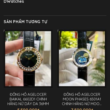
DWatches
SẢN PHẨM TƯƠNG TỰ
ĐỒNG HỒ AGELOCER
ĐỒNG HỒ AGELOCER
BAIKAL 6602D1 CHÍNH
MOON PHASES 6501A1
HÃNG NỮ DÂY DA 36MM
CHÍNH HÃNG NỮ MOON
PHASES 36MM
5.500.000
₫
7.500.000
₫