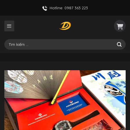
Skip
Hotline: 0987 363 223
to
content
Tìm
kiếm: