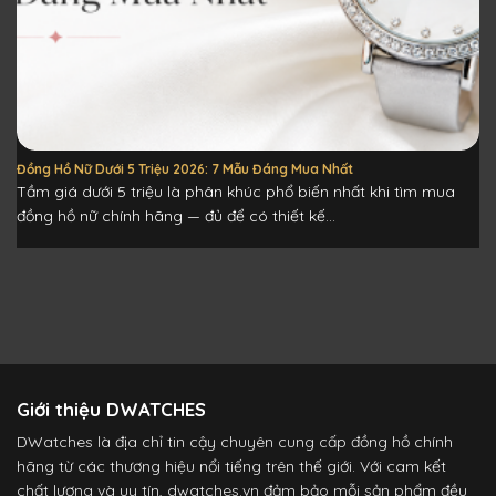
Đồng Hồ Nữ Dưới 5 Triệu 2026: 7 Mẫu Đáng Mua Nhất
Tầm giá dưới 5 triệu là phân khúc phổ biến nhất khi tìm mua
đồng hồ nữ chính hãng — đủ để có thiết kế...
Giới thiệu DWATCHES
DWatches là địa chỉ tin cậy chuyên cung cấp đồng hồ chính
hãng từ các thương hiệu nổi tiếng trên thế giới. Với cam kết
chất lượng và uy tín, dwatches.vn đảm bảo mỗi sản phẩm đều