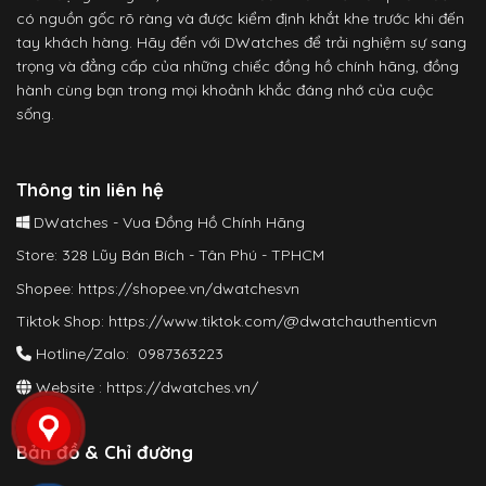
có nguồn gốc rõ ràng và được kiểm định khắt khe trước khi đến
tay khách hàng. Hãy đến với DWatches để trải nghiệm sự sang
trọng và đẳng cấp của những chiếc đồng hồ chính hãng, đồng
hành cùng bạn trong mọi khoảnh khắc đáng nhớ của cuộc
sống.
Thông tin liên hệ
DWatches - Vua Đồng Hồ Chính Hãng
Store: 328 Lũy Bán Bích - Tân Phú - TPHCM
Shopee:
https://shopee.vn/dwatchesvn
Tiktok Shop:
https://www.tiktok.com/@dwatchauthenticvn
Hotline/Zalo: 0987363223
Website :
https://dwatches.vn/
Bản đồ & Chỉ đường