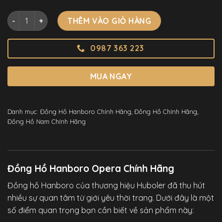
Đồng Hồ Hanboro Opera Chính Hãng Mặt Nạ Thay Đổi Theo 
THÊM VÀO GIỎ HÀNG
0987 363 223
MUA NGAY
Danh mục:
Đồng Hồ Hanboro Chính Hãng
,
Đồng Hồ Chính Hãng
,
Đồng Hồ Nam Chính Hãng
Đồng Hồ Hanboro Opera Chính Hãng
Đồng hồ Hanboro
của thương hiệu Huboler đã thu hút
nhiều sự quan tâm từ giới yêu thời trang. Dưới đây là một
số điểm quan trọng bạn cần biết về sản phẩm này: