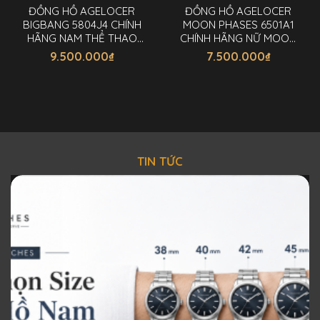
ĐỒNG HỒ AGELOCER
ĐỒNG HỒ AGELOCER
BIGBANG 5804J4 CHÍNH
MOON PHASES 6501A1
HÃNG NAM THỂ THAO
CHÍNH HÃNG NỮ MOON
44MM
PHASES 36MM
9.500.000
₫
7.500.000
₫
TIN TỨC