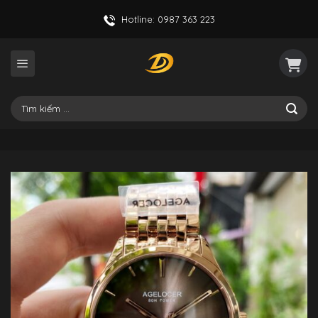
Skip
Hotline: 0987 363 223
to
content
Tìm
kiếm: