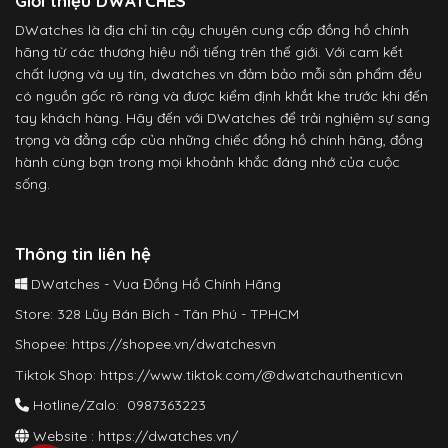
Giới thiệu DWATCHES
DWatches là địa chỉ tin cậy chuyên cung cấp đồng hồ chính
hãng từ các thương hiệu nổi tiếng trên thế giới. Với cam kết
chất lượng và uy tín, dwatches.vn đảm bảo mỗi sản phẩm đều
có nguồn gốc rõ ràng và được kiểm định khắt khe trước khi đến
tay khách hàng. Hãy đến với DWatches để trải nghiệm sự sang
trọng và đẳng cấp của những chiếc đồng hồ chính hãng, đồng
hành cùng bạn trong mọi khoảnh khắc đáng nhớ của cuộc
sống.
Thông tin liên hệ
DWatches - Vua Đồng Hồ Chính Hãng
Store: 328 Lũy Bán Bích - Tân Phú - TPHCM
Shopee:
https://shopee.vn/dwatchesvn
Tiktok Shop:
https://www.tiktok.com/@dwatchauthenticvn
Hotline/Zalo: 0987363223
Website :
https://dwatches.vn/