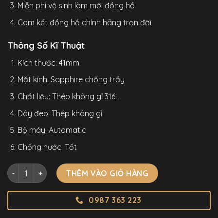
Miễn phí vệ sinh làm mới đồng hồ
Cam kết đồng hồ chính hãng trọn đời
Thông Số Kĩ Thuật
Kích thước: 41mm
Mặt kính: Sapphire chống trầy
Chất liệu: Thép không gỉ 316L
Dây đeo: Thép không gỉ
Bộ máy: Automatic
Chống nước: Tốt
Đồng Hồ I&W Carnival 682G Nam Cọc Số La Mã Chính Hãng 
THÊM VÀO GIỎ HÀNG
0987 363 223