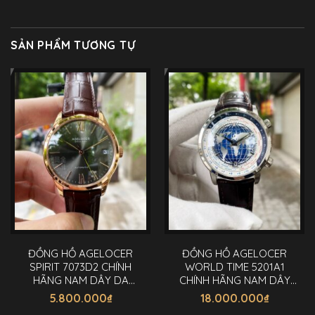
SẢN PHẨM TƯƠNG TỰ
ĐỒNG HỒ AGELOCER
ĐỒNG HỒ AGELOCER
SPIRIT 7073D2 CHÍNH
WORLD TIME 5201A1
HÃNG NAM DÂY DA
CHÍNH HÃNG NAM DÂY
40MM
DA 42MM
5.800.000
₫
18.000.000
₫