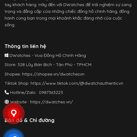
tay khách hàng. Hãy đến với DWatches để trải nghiệm sự sang
trọng và đẳng cấp của những chiếc đồng hồ chính hãng, đồng
hành cùng bạn trong mọi khoảnh khắc đáng nhớ của cuộc
sống.
Thông tin liên hệ
DWatches - Vua Đồng Hồ Chính Hãng
Store: 328 Lũy Bán Bích - Tân Phú - TPHCM
Shopee:
https://shopee.vn/dwatchesvn
Tiktok Shop:
https://www.tiktok.com/@dwatchauthenticvn
Hotline/Zalo: 0987363223
Website :
https://dwatches.vn/
Bản đồ & Chỉ đường