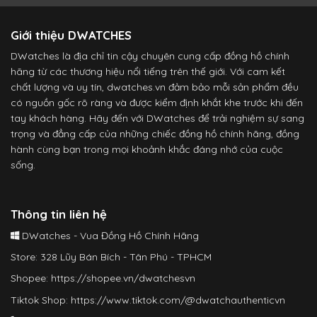
Giới thiệu DWATCHES
DWatches là địa chỉ tin cậy chuyên cung cấp đồng hồ chính
hãng từ các thương hiệu nổi tiếng trên thế giới. Với cam kết
chất lượng và uy tín, dwatches.vn đảm bảo mỗi sản phẩm đều
có nguồn gốc rõ ràng và được kiểm định khắt khe trước khi đến
tay khách hàng. Hãy đến với DWatches để trải nghiệm sự sang
trọng và đẳng cấp của những chiếc đồng hồ chính hãng, đồng
hành cùng bạn trong mọi khoảnh khắc đáng nhớ của cuộc
sống.
Thông tin liên hệ
DWatches - Vua Đồng Hồ Chính Hãng
Store: 328 Lũy Bán Bích - Tân Phú - TPHCM
Shopee:
https://shopee.vn/dwatchesvn
Tiktok Shop:
https://www.tiktok.com/@dwatchauthenticvn