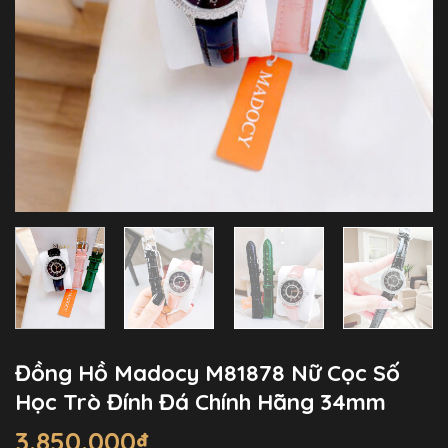
Đồng Hồ Madocy M81878 Nữ Cọc Số
Học Trò Đính Đá Chính Hãng 34mm
3.850.000
₫