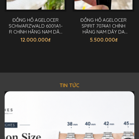
ĐỒNG HỒ AGELOCER
ĐỒNG HỒ AGELOCER
SCHWARZWALD 6001A1-
SPIRIT 7074A1 CHÍNH
R CHÍNH HÃNG NAM DÂY
HÃNG NAM DÂY DA
CAO SU 41,5MM
40MM
12.000.000
₫
5.500.000
₫
TIN TỨC