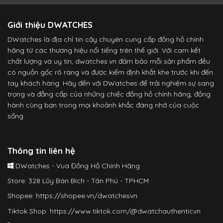
Giới thiệu DWATCHES
DWatches là địa chỉ tin cậy chuyên cung cấp đồng hồ chính
hãng từ các thương hiệu nổi tiếng trên thế giới. Với cam kết
chất lượng và uy tín, dwatches.vn đảm bảo mỗi sản phẩm đều
có nguồn gốc rõ ràng và được kiểm định khắt khe trước khi đến
tay khách hàng. Hãy đến với DWatches để trải nghiệm sự sang
trọng và đẳng cấp của những chiếc đồng hồ chính hãng, đồng
hành cùng bạn trong mọi khoảnh khắc đáng nhớ của cuộc
sống.
Thông tin liên hệ
DWatches - Vua Đồng Hồ Chính Hãng
Store: 328 Lũy Bán Bích - Tân Phú - TPHCM
Shopee:
https://shopee.vn/dwatchesvn
Tiktok Shop:
https://www.tiktok.com/@dwatchauthenticvn