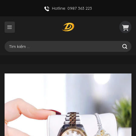
Skip
Hotline: 0987 363 223
to
content
Tìm
kiếm: