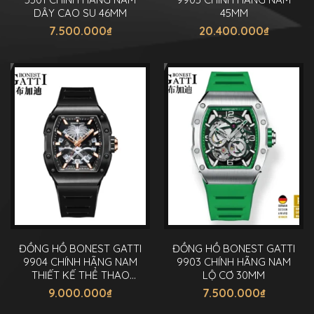
DÂY CAO SU 46MM
45MM
7.500.000
₫
20.400.000
₫
ĐỒNG HỒ BONEST GATTI
ĐỒNG HỒ BONEST GATTI
9904 CHÍNH HÃNG NAM
9903 CHÍNH HÃNG NAM
THIẾT KẾ THỂ THAO
LỘ CƠ 30MM
45MM
9.000.000
₫
7.500.000
₫