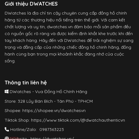
Giới thiệu DWATCHES
DWatches là địa chỉ tin cậy chuyên cung cấp đồng hồ chính
hãng từ các thương hiệu nổi tiếng trên thế giới. Với cam kết
chất lượng và uy tín, dwatches.vn đảm bảo mỗi sản phẩm đều
có nguồn gốc rõ ràng và được kiểm định khắt khe trước khi đến
tay khách hàng. Hãy đến với DWatches để trải nghiệm sự sang
trọng và đẳng cấp của những chiếc đồng hồ chính hãng, đồng
hành cùng bạn trong mọi khoảnh khắc đáng nhớ của cuộc
sống.
Thông tin liên hệ
DWatches - Vua Đồng Hồ Chính Hãng
Store: 328 Lũy Bán Bích - Tân Phú - TPHCM
Shopee:
https://shopee.vn/dwatchesvn
Tiktok Shop:
https://www.tiktok.com/@dwatchauthenticvn
Hotline/Zalo: 0987363223
Website :
https://dwatches.vn/