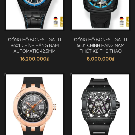
ĐỒNG HỒ BONEST GATTI
ĐỒNG HỒ BONEST GATTI
9601 CHÍNH HÃNG NAM
6601 CHÍNH HÃNG NAM
AUTOMATIC 42,5MM
THIẾT KẾ THỂ THAO
45MM
16.200.000
₫
8.000.000
₫