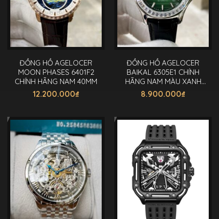
ĐỒNG HỒ AGELOCER
ĐỒNG HỒ AGELOCER
MOON PHASES 6401F2
BAIKAL 6305E1 CHÍNH
CHÍNH HÃNG NAM 40MM
HÃNG NAM MÀU XANH
40MM
12.200.000
₫
8.900.000
₫