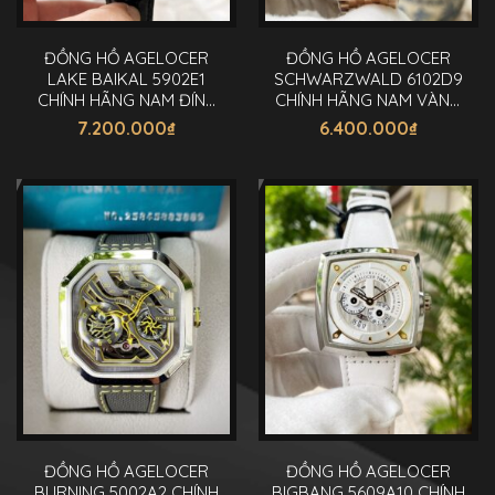
ĐỒNG HỒ AGELOCER
ĐỒNG HỒ AGELOCER
LAKE BAIKAL 5902E1
SCHWARZWALD 6102D9
CHÍNH HÃNG NAM ĐÍNH
CHÍNH HÃNG NAM VÀNG
ĐÁ 40MM
GOLD 41MM
7.200.000
₫
6.400.000
₫
ĐỒNG HỒ AGELOCER
ĐỒNG HỒ AGELOCER
BURNING 5002A2 CHÍNH
BIGBANG 5609A10 CHÍNH