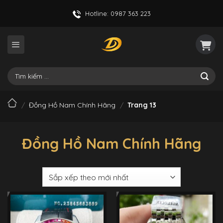
Skip
Hotline: 0987 363 223
to
content
Tìm
kiếm:
/
Đồng Hồ Nam Chính Hãng
/
Trang 13
Đồng Hồ Nam Chính Hãng