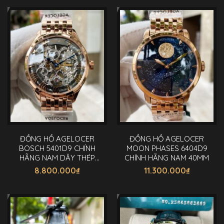
ĐỒNG HỒ AGELOCER
ĐỒNG HỒ AGELOCER
BOSCH 5401D9 CHÍNH
MOON PHASES 6404D9
HÃNG NAM DÂY THÉP
CHÍNH HÃNG NAM 40MM
40MM
8.800.000
₫
11.300.000
₫