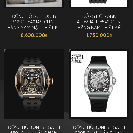
ĐỒNG HỒ AGELOCER
ĐỒNG HỒ MARK
BOSCH 5401A9 CHÍNH
FAIRWHALE 6540 CHÍNH
HÃNG NAM MẶT THIẾT KẾ
HÃNG NAM THIẾT KẾ
40MM
ĐỘC ĐÁO 44MM
8.600.000
₫
1.750.000
₫
ĐỒNG HỒ BONEST GATTI
ĐỒNG HỒ BONEST GATTI
5501 CHÍNH HÃNG NAM
9905 CHÍNH HÃNG NAM