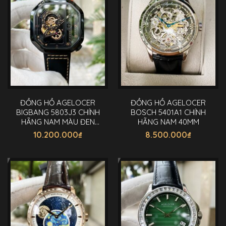
ĐỒNG HỒ AGELOCER
ĐỒNG HỒ AGELOCER
BIGBANG 5803J3 CHÍNH
BOSCH 5401A1 CHÍNH
HÃNG NAM MÀU ĐEN
HÃNG NAM 40MM
44MM
10.200.000
₫
8.500.000
₫