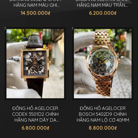
HÃNG NAM MÀU GHI
HÃNG NAM MÀU TRẮNG
44MM
44MM
14.500.000
₫
6.200.000
₫
ĐỒNG HỒ AGELOCER
ĐỒNG HỒ AGELOCER
CODEX 3501D2 CHÍNH
BOSCH 5402D9 CHÍNH
HÃNG NAM DÂY DA
HÃNG NAM LỘ CƠ 40MM
37X35MM
6.800.000
₫
8.800.000
₫