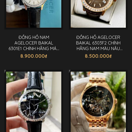
ĐỒNG HỒ NAM
ĐỒNG HỒ AGELOCER
AGELOCER BAIKAL
BAIKAL 6303F2 CHÍNH
6301E1 CHÍNH HÃNG MÁY
HÃNG NAM MÀU NÂU
CƠ 40MM
40MM
8.900.000
₫
8.500.000
₫