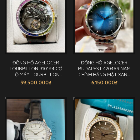
ĐỒNG HỒ AGELOCER
ĐỒNG HỒ AGELOCER
TOURBILLON 9101K4 CƠ
BUDAPEST 4204A9 NAM
LỘ MÁY TOURBILLON
CHÍNH HÃNG MẶT XANH
RAINBOW 42MM
40MM
39.500.000
₫
6.150.000
₫