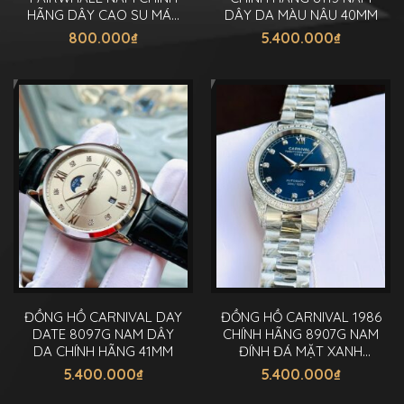
HÃNG DÂY CAO SU MÁY
DÂY DA MÀU NÂU 40MM
PIN 44MM
800.000
₫
5.400.000
₫
ĐỒNG HỒ CARNIVAL DAY
ĐỒNG HỒ CARNIVAL 1986
DATE 8097G NAM DÂY
CHÍNH HÃNG 8907G NAM
DA CHÍNH HÃNG 41MM
ĐÍNH ĐÁ MẶT XANH
40MM
5.400.000
₫
5.400.000
₫