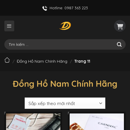
Skip
Hotline: 0987 363 223
to
content
Tìm
kiếm:
/
Đồng Hồ Nam Chính Hãng
/
Trang 11
Đồng Hồ Nam Chính Hãng