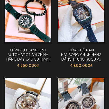
ĐỒNG HỒ HANBORO
ĐỒNG HỒ NAM
AUTOMATIC NAM CHÍNH
HANBORO CHÍNH HÃNG
HÃNG DÂY CAO SU 46MM
DÁNG THÙNG RƯỢU KỴ
BINH 40X48MM
4.250.000
₫
4.800.000
₫