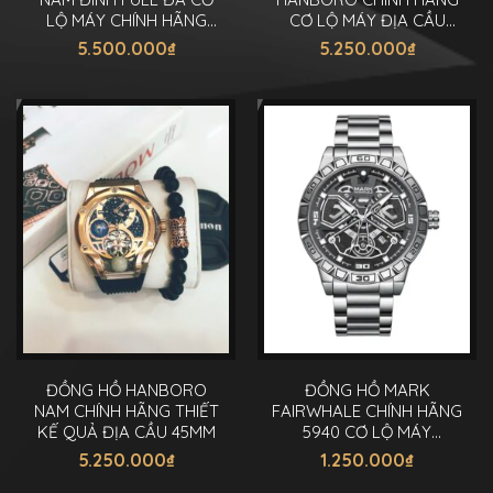
LỘ MÁY CHÍNH HÃNG
CƠ LỘ MÁY ĐỊA CẦU
40MM
45MM
5.500.000
₫
5.250.000
₫
ĐỒNG HỒ HANBORO
ĐỒNG HỒ MARK
NAM CHÍNH HÃNG THIẾT
FAIRWHALE CHÍNH HÃNG
KẾ QUẢ ĐỊA CẦU 45MM
5940 CƠ LỘ MÁY
AUTOMATIC 46MM
5.250.000
₫
1.250.000
₫