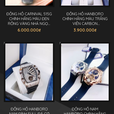
ĐỒNG HỒ CARNIVAL 515G
ĐỒNG HỒ HANBORO
CHÍNH HÃNG MÀU ĐEN
CHÍNH HÃNG MÀU TRẮNG
RỒNG VÀNG NHẢ NGỌC
VIỀN CARBON
40MM
AUTOMATIC 43MM
6.000.000
₫
3.900.000
₫
ĐỒNG HỒ HANBORO
ĐỒNG HỒ NAM
NAM ĐÍNH FULL ĐÁ CƠ
HANBORO CHÍNH HÃNG