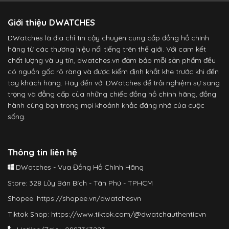
Giới thiệu DWATCHES
DWatches là địa chỉ tin cậy chuyên cung cấp đồng hồ chính
hãng từ các thương hiệu nổi tiếng trên thế giới. Với cam kết
chất lượng và uy tín, dwatches.vn đảm bảo mỗi sản phẩm đều
có nguồn gốc rõ ràng và được kiểm định khắt khe trước khi đến
tay khách hàng. Hãy đến với DWatches để trải nghiệm sự sang
trọng và đẳng cấp của những chiếc đồng hồ chính hãng, đồng
hành cùng bạn trong mọi khoảnh khắc đáng nhớ của cuộc
sống.
Thông tin liên hệ
DWatches - Vua Đồng Hồ Chính Hãng
Store: 328 Lũy Bán Bích - Tân Phú - TPHCM
Shopee:
https://shopee.vn/dwatchesvn
Tiktok Shop:
https://www.tiktok.com/@dwatchauthenticvn