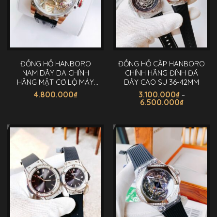
ĐỒNG HỒ HANBORO
ĐỒNG HỒ CẶP HANBORO
NAM DÂY DA CHÍNH
CHÍNH HÃNG ĐÍNH ĐÁ
HÃNG MẶT CƠ LỘ MÁY
DÂY CAO SU 36-42MM
44MM
4.800.000
₫
3.100.000
₫
–
Khoảng
6.500.000
₫
giá:
Sản
từ
3.100.000₫
phẩm
đến
này
6.500.000
có
nhiều
biến
thể.
Các
tùy
chọn
có