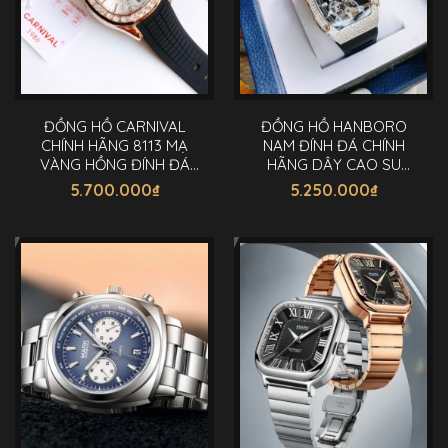
ĐỒNG HỒ CARNIVAL
ĐỒNG HỒ HANBORO
CHÍNH HÃNG 8113 MẠ
NAM ĐÍNH ĐÁ CHÍNH
VÀNG HỒNG ĐÍNH ĐÁ
HÃNG DÂY CAO SU
40MM
40X48MM
5.700.000
₫
5.250.000
₫