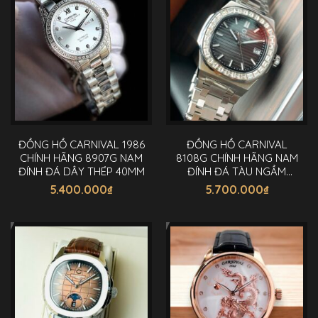
ĐỒNG HỒ CARNIVAL 1986
ĐỒNG HỒ CARNIVAL
CHÍNH HÃNG 8907G NAM
8108G CHÍNH HÃNG NAM
ĐÍNH ĐÁ DÂY THÉP 40MM
ĐÍNH ĐÁ TÀU NGẦM
40MM
5.400.000
₫
5.700.000
₫