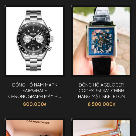
ĐỒNG HỒ NAM MARK
ĐỒNG HỒ AGELOCER
FAIRWHALE
CODEX 3504A1 CHÍNH
CHRONOGRAPH MÁY PIN
HÃNG MẶT SKELETON
CHÍNH HÃNG 44MM
AUTOMATIC 40MM
800.000
₫
6.500.000
₫