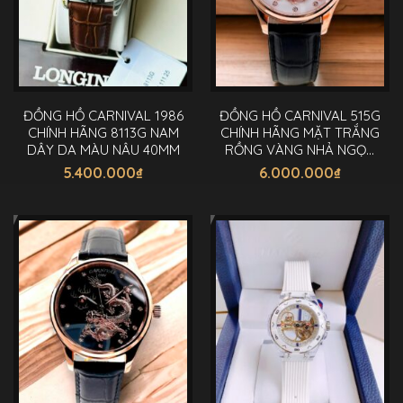
ĐỒNG HỒ CARNIVAL 1986
ĐỒNG HỒ CARNIVAL 515G
CHÍNH HÃNG 8113G NAM
CHÍNH HÃNG MẶT TRẮNG
DÂY DA MÀU NÂU 40MM
RỒNG VÀNG NHẢ NGỌC
40MM
5.400.000
₫
6.000.000
₫