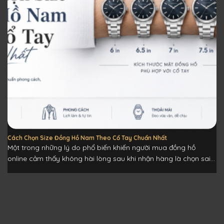
trên
trang
sản
phẩm
Cách Chọn Size Đồng Hồ Nam Theo Cổ Tay Chuẩn Nhất
Một trong những lý do phổ biến khiến người mua đồng hồ
online cảm thấy không hài lòng sau khi nhận hàng là chọn sai...