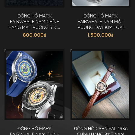
ĐỒNG HỒ MARK
ĐỒNG HỒ MARK
FAIRWHALE NAM CHÍNH
FAIRWHALE NAM MẶT
HÃNG MẶT VUÔNG 5 KIM
VUÔNG DÂY KIM LOẠI
40MM
CHÍNH HÃNG 42MM
800.000
₫
1.500.000
₫
ĐỒNG HỒ MARK
ĐỒNG HỒ CARNIVAL 1986
FAIRWHALE NAM CHÍNH
CHÍNH HÃNG 8113 NAM