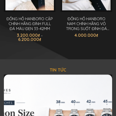
thể
được
chọn
ĐỒNG HỒ HANBORO CẶP
ĐỒNG HỒ HANBORO
trên
CHÍNH HÃNG ĐÍNH FULL
NAM CHÍNH HÃNG VỎ
trang
ĐÁ MÀU ĐEN 33-42MM
TRONG SUỐT ĐÍNH ĐÁ
sản
42MM
3.200.000
₫
4.000.000
₫
–
phẩm
Khoảng
6.200.000
₫
giá:
Sản
từ
3.200.000₫
phẩm
đến
này
6.200.000₫
có
nhiều
TIN TỨC
biến
thể.
Các
tùy
chọn
có
thể
được
chọn