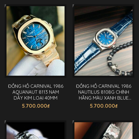
ĐỒNG HỒ CARNIVAL 1986
ĐỒNG HỒ CARNIVAL 1986
AQUANAUT 8113 NAM
NAUTILUS 8108G CHÍNH
DÂY KIM LOẠI 40MM
HÃNG MÀU XANH BLUE
40MM
5.700.000
₫
5.700.000
₫