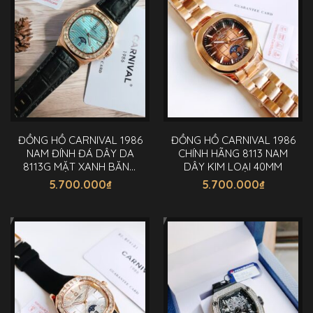
ĐỒNG HỒ CARNIVAL 1986
ĐỒNG HỒ CARNIVAL 1986
NAM ĐÍNH ĐÁ DÂY DA
CHÍNH HÃNG 8113 NAM
8113G MẶT XANH BĂNG
DÂY KIM LOẠI 40MM
40MM
5.700.000
₫
5.700.000
₫