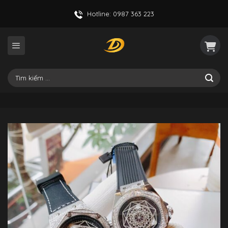
Skip
Hotline: 0987 363 223
to
content
Tìm
kiếm: