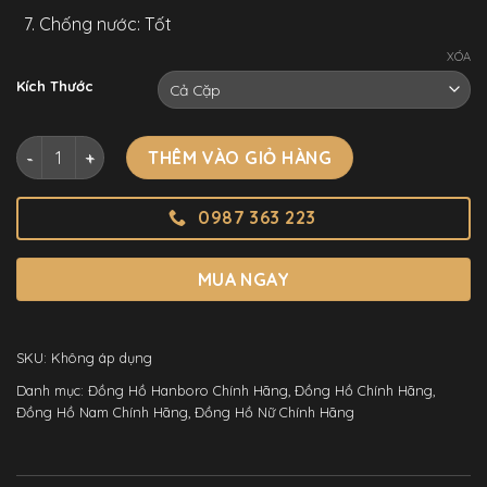
Chống nước: Tốt
XÓA
Kích Thước
Đồng Hồ Cặp Hanboro Chính Hãng Đính Đá Dây Cao Su 36-4
THÊM VÀO GIỎ HÀNG
0987 363 223
MUA NGAY
SKU:
Không áp dụng
Danh mục:
Đồng Hồ Hanboro Chính Hãng
,
Đồng Hồ Chính Hãng
,
Đồng Hồ Nam Chính Hãng
,
Đồng Hồ Nữ Chính Hãng