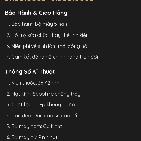
giá:
từ
3.100.000₫
Bảo Hành & Giao Hàng
đến
6.500.000₫
Bảo hành bộ máy 5 năm
Hỗ trợ sửa chữa thay thế linh kiện
Miễn phí vệ sinh làm mới đồng hồ
Cam kết đồng hồ chính hãng trọn đời
Thông Số Kĩ Thuật
Kích thước: 36-42mm
Mặt kính: Sapphire chống trầy
Chất liệu: Thép không gỉ 316L
Dây đeo: Dây cao su cao cấp
Bộ máy nam: Cơ Nhật
Bộ máy nữ: Pin Nhật