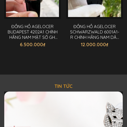
ĐỒNG HỒ AGELOCER
ĐỒNG HỒ AGELOCER
BUDAPEST 4202A1 CHÍNH
SCHWARZWALD 6001A1-
HÃNG NAM MẶT SỐ GHI
R CHÍNH HÃNG NAM DÂY
40MM
CAO SU 41,5MM
6.500.000
₫
12.000.000
₫
TIN TỨC