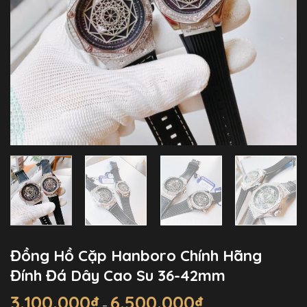
Đồng Hồ Cặp Hanboro Chính Hãng
Đính Đá Dây Cao Su 36-42mm
3.100.000
₫
6.500.000
₫
Khoảng
–