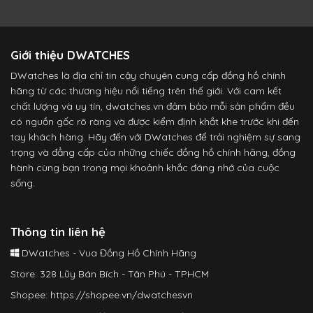
Giới thiệu DWATCHES
DWatches là địa chỉ tin cậy chuyên cung cấp đồng hồ chính
hãng từ các thương hiệu nổi tiếng trên thế giới. Với cam kết
chất lượng và uy tín, dwatches.vn đảm bảo mỗi sản phẩm đều
có nguồn gốc rõ ràng và được kiểm định khắt khe trước khi đến
tay khách hàng. Hãy đến với DWatches để trải nghiệm sự sang
trọng và đẳng cấp của những chiếc đồng hồ chính hãng, đồng
hành cùng bạn trong mọi khoảnh khắc đáng nhớ của cuộc
sống.
Thông tin liên hệ
DWatches - Vua Đồng Hồ Chính Hãng
Store: 328 Lũy Bán Bích - Tân Phú - TPHCM
Shopee:
https://shopee.vn/dwatchesvn