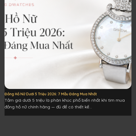
Đồng Hồ Nữ Dưới 5 Triệu 2026: 7 Mẫu Đáng Mua Nhất
Tầm giá dưới 5 triệu là phân khúc phổ biến nhất khi tìm mua
đồng hồ nữ chính hãng — đủ để có thiết kế...