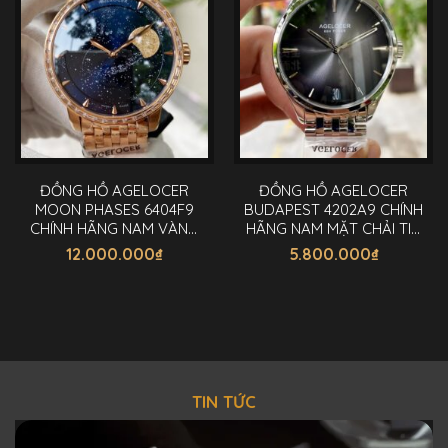
ĐỒNG HỒ AGELOCER
ĐỒNG HỒ AGELOCER
MOON PHASES 6404F9
BUDAPEST 4202A9 CHÍNH
CHÍNH HÃNG NAM VÀNG
HÃNG NAM MẶT CHẢI TIA
40MM
40MM
12.000.000
₫
5.800.000
₫
TIN TỨC