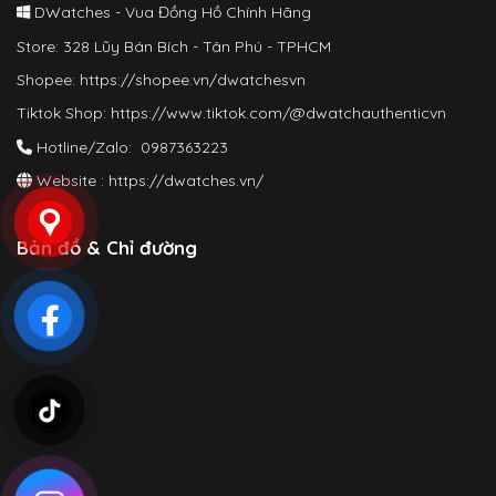
DWatches - Vua Đồng Hồ Chính Hãng
Store: 328 Lũy Bán Bích - Tân Phú - TPHCM
Shopee:
https://shopee.vn/dwatchesvn
Tiktok Shop:
https://www.tiktok.com/@dwatchauthenticvn
Hotline/Zalo: 0987363223
Website :
https://dwatches.vn/
Bản đồ & Chỉ đường