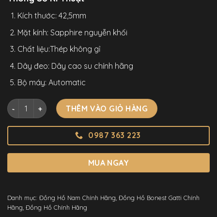
Kích thước: 42,5mm
Mặt kính: Sapphire nguyễn khối
Chất liệu:Thép không gỉ
Dây đeo: Dây cao su chính hãng
Bộ máy: Automatic
Đồng Hồ Bonest Gatti 7601 Chính Hãng Nam Mặt Thiết Kế 4
THÊM VÀO GIỎ HÀNG
0987 363 223
MUA NGAY
Danh mục:
Đồng Hồ Nam Chính Hãng
,
Đồng Hồ Bonest Gatti Chính
Hãng
,
Đồng Hồ Chính Hãng