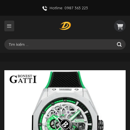
Skip
Hotline: 0987 363 223
to
content
Tìm
kiếm: