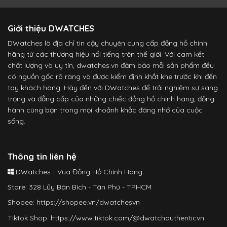
Giới thiệu DWATCHES
DWatches là địa chỉ tin cậy chuyên cung cấp đồng hồ chính
hãng từ các thương hiệu nổi tiếng trên thế giới. Với cam kết
chất lượng và uy tín, dwatches.vn đảm bảo mỗi sản phẩm đều
có nguồn gốc rõ ràng và được kiểm định khắt khe trước khi đến
tay khách hàng. Hãy đến với DWatches để trải nghiệm sự sang
trọng và đẳng cấp của những chiếc đồng hồ chính hãng, đồng
hành cùng bạn trong mọi khoảnh khắc đáng nhớ của cuộc
sống.
Thông tin liên hệ
DWatches - Vua Đồng Hồ Chính Hãng
Store: 328 Lũy Bán Bích - Tân Phú - TPHCM
Shopee:
https://shopee.vn/dwatchesvn
Tiktok Shop:
https://www.tiktok.com/@dwatchauthenticvn