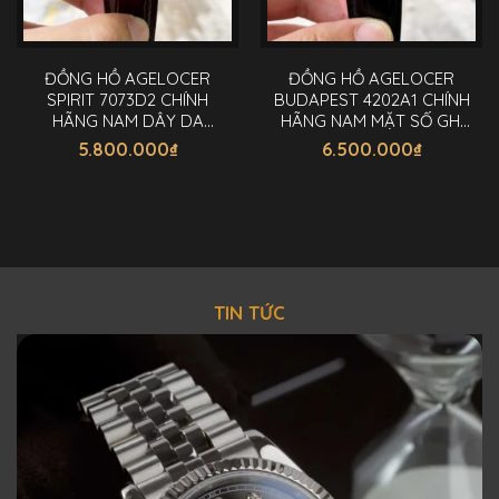
ĐỒNG HỒ AGELOCER
ĐỒNG HỒ AGELOCER
SPIRIT 7073D2 CHÍNH
BUDAPEST 4202A1 CHÍNH
HÃNG NAM DÂY DA
HÃNG NAM MẶT SỐ GHI
40MM
40MM
5.800.000
₫
6.500.000
₫
TIN TỨC