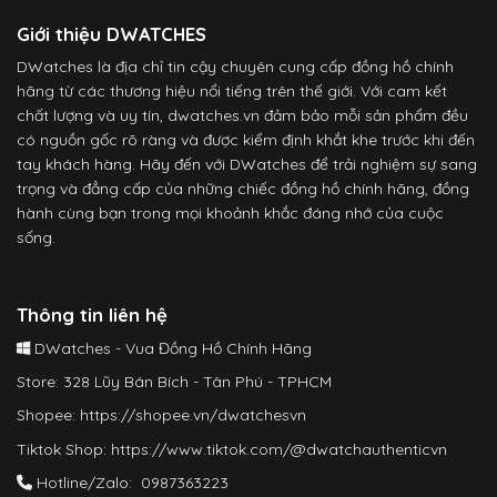
Giới thiệu DWATCHES
DWatches là địa chỉ tin cậy chuyên cung cấp đồng hồ chính
hãng từ các thương hiệu nổi tiếng trên thế giới. Với cam kết
chất lượng và uy tín, dwatches.vn đảm bảo mỗi sản phẩm đều
có nguồn gốc rõ ràng và được kiểm định khắt khe trước khi đến
tay khách hàng. Hãy đến với DWatches để trải nghiệm sự sang
trọng và đẳng cấp của những chiếc đồng hồ chính hãng, đồng
hành cùng bạn trong mọi khoảnh khắc đáng nhớ của cuộc
sống.
Thông tin liên hệ
DWatches - Vua Đồng Hồ Chính Hãng
Store: 328 Lũy Bán Bích - Tân Phú - TPHCM
Shopee:
https://shopee.vn/dwatchesvn
Tiktok Shop:
https://www.tiktok.com/@dwatchauthenticvn
Hotline/Zalo: 0987363223