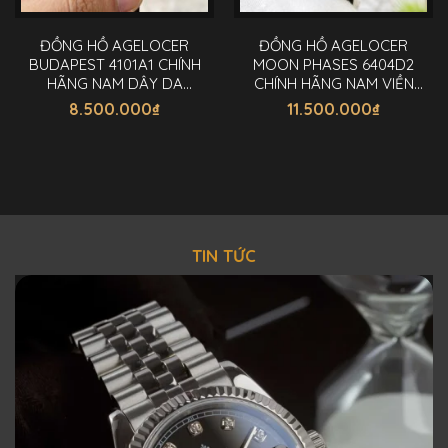
ĐỒNG HỒ AGELOCER
ĐỒNG HỒ AGELOCER
BUDAPEST 4101A1 CHÍNH
MOON PHASES 6404D2
HÃNG NAM DÂY DA
CHÍNH HÃNG NAM VIỀN
40MM
VÀNG 40MM
8.500.000
₫
11.500.000
₫
TIN TỨC