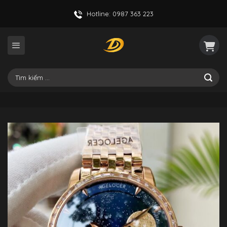
Skip
Hotline: 0987 363 223
to
content
Tìm
kiếm: