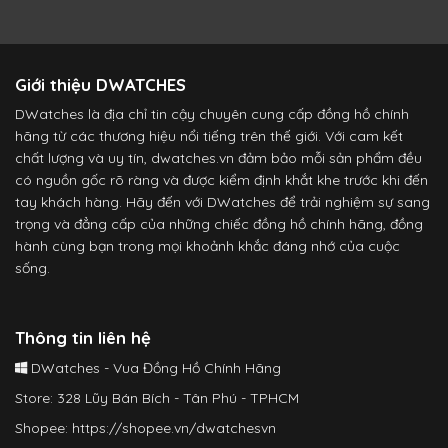
Giới thiệu DWATCHES
DWatches là địa chỉ tin cậy chuyên cung cấp đồng hồ chính
hãng từ các thương hiệu nổi tiếng trên thế giới. Với cam kết
chất lượng và uy tín, dwatches.vn đảm bảo mỗi sản phẩm đều
có nguồn gốc rõ ràng và được kiểm định khắt khe trước khi đến
tay khách hàng. Hãy đến với DWatches để trải nghiệm sự sang
trọng và đẳng cấp của những chiếc đồng hồ chính hãng, đồng
hành cùng bạn trong mọi khoảnh khắc đáng nhớ của cuộc
sống.
Thông tin liên hệ
DWatches - Vua Đồng Hồ Chính Hãng
Store: 328 Lũy Bán Bích - Tân Phú - TPHCM
Shopee:
https://shopee.vn/dwatchesvn