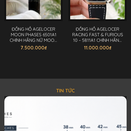
ĐỒNG HỒ AGELOCER
ĐỒNG HỒ AGELOCER
MOON PHASES 6501A1
RACING FAST & FURIOUS
CHÍNH HÃNG NỮ MOON
10 – 5811A1 CHÍNH HÃNG
PHASES 36MM
NAM 44MM
7.500.000
₫
11.000.000
₫
TIN TỨC