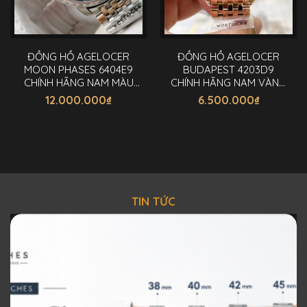
ĐỒNG HỒ AGELOCER
ĐỒNG HỒ AGELOCER
MOON PHASES 6404E9
BUDAPEST 4203D9
CHÍNH HÃNG NAM MÀU
CHÍNH HÃNG NAM VÀNG
XANH 40MM
GOLD 40MM
12.000.000
₫
6.500.000
₫
TIN TỨC