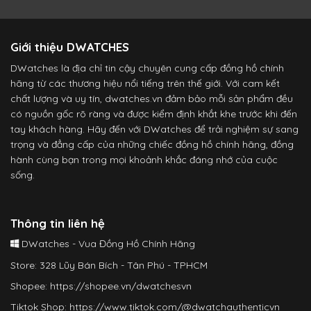
Giới thiệu DWATCHES
DWatches là địa chỉ tin cậy chuyên cung cấp đồng hồ chính
hãng từ các thương hiệu nổi tiếng trên thế giới. Với cam kết
chất lượng và uy tín, dwatches.vn đảm bảo mỗi sản phẩm đều
có nguồn gốc rõ ràng và được kiểm định khắt khe trước khi đến
tay khách hàng. Hãy đến với DWatches để trải nghiệm sự sang
trọng và đẳng cấp của những chiếc đồng hồ chính hãng, đồng
hành cùng bạn trong mọi khoảnh khắc đáng nhớ của cuộc
sống.
Thông tin liên hệ
DWatches - Vua Đồng Hồ Chính Hãng
Store: 328 Lũy Bán Bích - Tân Phú - TPHCM
Shopee:
https://shopee.vn/dwatchesvn
Tiktok Shop:
https://www.tiktok.com/@dwatchauthenticvn