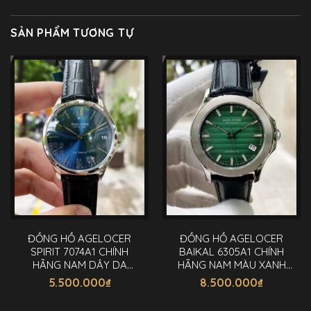
SẢN PHẨM TƯƠNG TỰ
ĐỒNG HỒ AGELOCER
ĐỒNG HỒ AGELOCER
SPIRIT 7074A1 CHÍNH
BAIKAL 6305A1 CHÍNH
HÃNG NAM DÂY DA
HÃNG NAM MÀU XANH
40MM
40MM
5.500.000
₫
8.500.000
₫