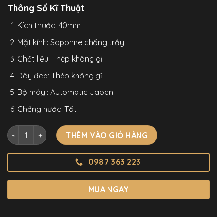
Thông Số Kĩ Thuật
Kích thước: 40mm
Mặt kính: Sapphire chống trầy
Chất liệu: Thép không gỉ
Dây đeo: Thép không gỉ
Bộ máy : Automatic Japan
Chống nước: Tốt
Đồng Hồ Nam Chính Hãng Carnival 8907G Vỏ Mạ Vàng Hồng 
THÊM VÀO GIỎ HÀNG
0987 363 223
MUA NGAY