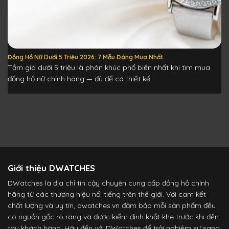
Đồng Hồ Nữ Dưới 5 Triệu 2026: 7 Mẫu Đáng Mua Nhất
Tầm giá dưới 5 triệu là phân khúc phổ biến nhất khi tìm mua
đồng hồ nữ chính hãng — đủ để có thiết kế...
Giới thiệu DWATCHES
DWatches là địa chỉ tin cậy chuyên cung cấp đồng hồ chính
hãng từ các thương hiệu nổi tiếng trên thế giới. Với cam kết
chất lượng và uy tín, dwatches.vn đảm bảo mỗi sản phẩm đều
có nguồn gốc rõ ràng và được kiểm định khắt khe trước khi đến
tay khách hàng. Hãy đến với DWatches để trải nghiệm sự sang