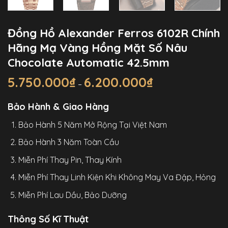
Đồng Hồ Alexander Ferros 6102R Chính
Hãng Mạ Vàng Hồng Mặt Số Nâu
Chocolate Automatic 42.5mm
5.750.000
₫
6.200.000
₫
Khoảng
–
giá:
từ
5.750.000₫
Bảo Hành & Giao Hàng
đến
6.200.000₫
Bảo Hành 5 Năm Mở Rộng Tại Việt Nam
Bảo Hành 3 Năm Toàn Cầu
Miễn Phí Thay Pin, Thay Kính
Miễn Phí Thay Linh Kiện Khi Không May Va Đập, Hỏng
Miễn Phí Lau Dầu, Bảo Dưỡng
Thông Số Kĩ Thuật