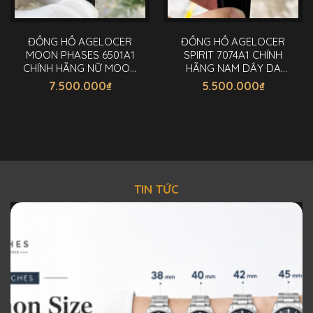
ĐỒNG HỒ AGELOCER
ĐỒNG HỒ AGELOCER
MOON PHASES 6501A1
SPIRIT 7074A1 CHÍNH
CHÍNH HÃNG NỮ MOON
HÃNG NAM DÂY DA
PHASES 36MM
40MM
7.500.000
₫
5.500.000
₫
TIN TỨC