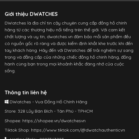
Giới thiệu DWATCHES
DWatches là địa chỉ tin cậy chuyên cung cấp đồng hồ chính
hãng từ các thương hiệu nổi tiếng trên thế giới. Với cam kết
chất lượng và uy tín, dwatches.vn đảm bảo mỗi sản phẩm đều
có nguồn gốc rõ ràng và được kiểm định khắt khe trước khi đến
tay khách hàng. Hãy đến với DWatches để trải nghiệm sự sang
trọng và đẳng cấp của những chiếc đồng hồ chính hãng, đồng
hành cùng bạn trong mọi khoảnh khắc đáng nhớ của cuộc
sống.
Thông tin liên hệ
DWatches - Vua Đồng Hồ Chính Hãng
Store: 328 Lũy Bán Bích - Tân Phú - TPHCM
Shopee:
https://shopee.vn/dwatchesvn
Tiktok Shop:
https://www.tiktok.com/@dwatchauthenticvn