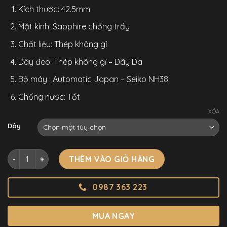
Kích thước: 42.5mm
Mặt kính: Sapphire chống trầy
Chất liệu: Thép không gỉ
Dây đeo: Thép không gỉ – Dây Da
Bộ máy : Automatic Japan – Seiko NH38
Chống nước: Tốt
XÓA
Dây
Đồng Hồ Alexander Ferros 6102R Chính Hãng Mạ Vàng Hồng
THÊM VÀO GIỎ HÀNG
0987 363 223
MUA NGAY