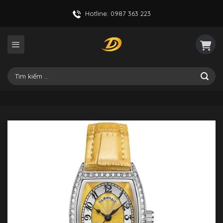
Skip
Hotline: 0987 363 223
to
content
Tìm
kiếm: