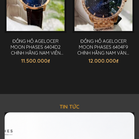
ĐỒNG HỒ AGELOCER
ĐỒNG HỒ AGELOCER
MOON PHASES 6404D2
MOON PHASES 6404F9
CHÍNH HÃNG NAM VIỀN
CHÍNH HÃNG NAM VÀNG
VÀNG 40MM
40MM
11.500.000
₫
12.000.000
₫
TIN TỨC