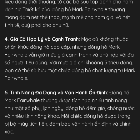
kiểu dáng thời thượng, từ các bộ sưu tập dành cho nam
đến nữ. Thiết kế của đồng hồ Mark Fairwhale thường
mang đậm nét thể thao, mạnh mẽ cho nam giới và nét
tinh tế, quý phái cho phụ nữ.
4. Giá Cả Hợp Lý và Cạnh Tranh:
Mặc dù không thuộc
phân khúc đồng hồ cao cấp, nhưng đồng hồ Mark
Fairwhale vẫn giữ mức giá cạnh tranh và phù hợp với đa
số người tiêu dùng. Với mức giá chỉ khoảng 5 triệu đồng,
bạn có thể sở hữu một chiếc đồng hồ chất lượng từ Mark
Fairwhale.
5. Tính Năng Đa Dạng và Vận Hành Ổn Định:
Đồng hồ
Mark Fairwhale
thường được tích hợp nhiều tính năng
như mặt số phụ, lịch ngày, đồng hồ đếm giờ, chống nước
và nhiều tính năng khác. Mỗi chiếc đồng hồ được trang
bị bộ máy tiên tiến, đảm bảo vận hành ổn định và chính
xác.