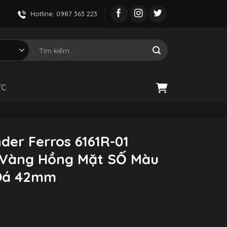
Hotline: 0987 363 223
Tìm
kiếm:
ỨC
der Ferros 6161R-01
 Vàng Hồng Mặt SỐ Màu
 Đá 42mm