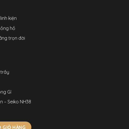
inh kiện
 đồng hồ
ãng trọn đời
 trầy
ng Gỉ
n – Seiko NH38
161R-01 Chính Hãng Mạ Vàng Hồng Mặt SỐ Màu Đen Viền Đính 
 GIỎ HÀNG