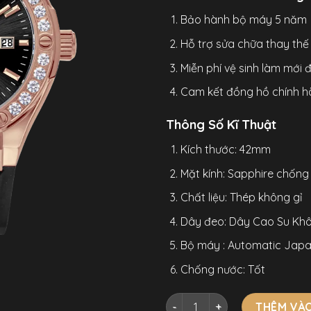
Bảo hành bộ máy 5 năm
Hỗ trợ sửa chữa thay thế l
Miễn phí vệ sinh làm mới
Cam kết đồng hồ chính h
Thông Số Kĩ Thuật
Kích thước: 42mm
Mặt kính: Sapphire chống
Chất liệu: Thép không gỉ
Dây đeo: Dây Cao Su Khô
Bộ máy : Automatic Japa
Chống nước: Tốt
Đồng Hồ Alexander Ferros 6
THÊM VÀO