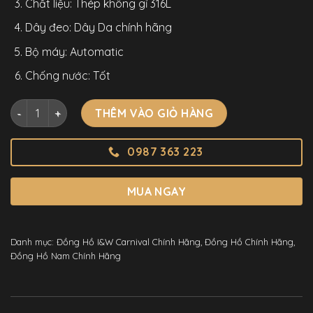
Chất liệu: Thép không gỉ 316L
Dây đeo: Dây Da chính hãng
Bộ máy: Automatic
Chống nước: Tốt
Đồng Hồ I&W Carnival 626G Nam Mặt Xà Cừ Lộ Cơ Chính Hã
THÊM VÀO GIỎ HÀNG
0987 363 223
MUA NGAY
Danh mục:
Đồng Hồ I&W Carnival Chính Hãng
,
Đồng Hồ Chính Hãng
,
Đồng Hồ Nam Chính Hãng