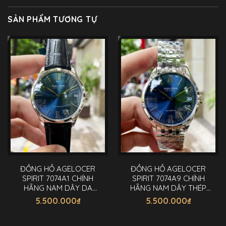
SẢN PHẨM TƯƠNG TỰ
ĐỒNG HỒ AGELOCER
ĐỒNG HỒ AGELOCER
SPIRIT 7074A1 CHÍNH
SPIRIT 7074A9 CHÍNH
HÃNG NAM DÂY DA
HÃNG NAM DÂY THÉP
40MM
40MM
5.500.000
₫
5.500.000
₫