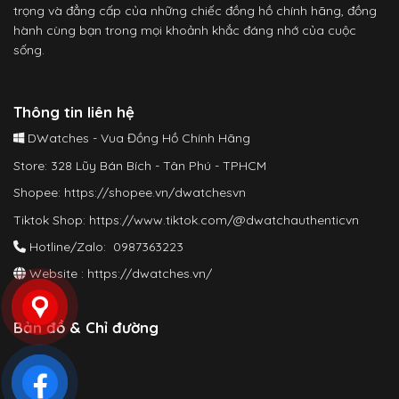
trọng và đẳng cấp của những chiếc đồng hồ chính hãng, đồng
hành cùng bạn trong mọi khoảnh khắc đáng nhớ của cuộc
sống.
Thông tin liên hệ
DWatches - Vua Đồng Hồ Chính Hãng
Store: 328 Lũy Bán Bích - Tân Phú - TPHCM
Shopee:
https://shopee.vn/dwatchesvn
Tiktok Shop:
https://www.tiktok.com/@dwatchauthenticvn
Hotline/Zalo: 0987363223
Website :
https://dwatches.vn/
Bản đồ & Chỉ đường