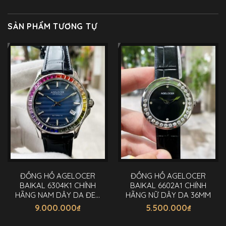
SẢN PHẨM TƯƠNG TỰ
ĐỒNG HỒ AGELOCER
ĐỒNG HỒ AGELOCER
BAIKAL 6304K1 CHÍNH
BAIKAL 6602A1 CHÍNH
HÃNG NAM DÂY DA ĐEN
HÃNG NỮ DÂY DA 36MM
40MM
9.000.000
₫
5.500.000
₫