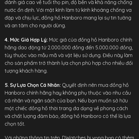
đánh giá cao về tuổi thọ pin, độ bền và khả năng chống
nước ổn định. Với mặt kính làm từ kính khoáng chống va
đập và chịu lực, đồng hồ Hanboro mang lại sự tin tưởng
và an tâm cho người dùng.
4. Mức Giá Hợp Lý:
Mức giá của
đồng hồ Hanboro chính
hãng
dao động từ 2.000.000 đồng đến 5.000.000 đồng,
tùy thuộc vào mẫu mã và vật liệu sử dụng. Điều này làm
cho sản phẩm trở thành lựa chọn phù hợp cho nhiều đối
tượng khách hàng.
5. Sự Lựa Chọn Cá Nhân:
Quyết định nên mua đồng hồ
Hanboro chính hãng hay không phụ thuộc vào nhu cầu
cá nhân và ngân sách của bạn. Nếu bạn muốn sở hữu
một chiếc đồng hồ thời trang đa dạng về phong cách
và chất lượng đảm bảo, đồng hồ Hanboro có thể là lựa
chọn tốt.
Với những thông tin trên,
DWatches
hi vọng bạn có thêm