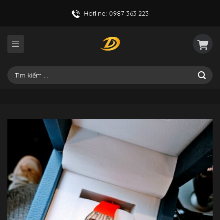
Skip
Hotline: 0987 363 223
to
content
Tìm
kiếm: