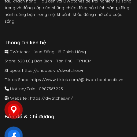
tay khách hàng. Hãy đến với DWatches để trải nghiệm sự sang
trọng và đẳng cấp của những chiếc đồng hồ chính hãng, đồng
hành cùng bạn trong mọi khoảnh khắc đáng nhớ của cuộc
sống.
Thông tin liên hệ
DWatches - Vua Đồng Hồ Chính Hãng
Store: 328 Lũy Bán Bích - Tân Phú - TPHCM
Shopee:
https://shopee.vn/dwatchesvn
Tiktok Shop:
https://www.tiktok.com/@dwatchauthenticvn
Hotline/Zalo: 0987363223
Website :
https://dwatches.vn/
Bản đồ & Chỉ đường