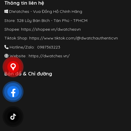
Thông tin liên hệ
DWatches - Vua Đồng Hồ Chính Hãng
Store: 328 Lũy Bán Bích - Tân Phú - TPHCM
Shopee:
https://shopee.vn/dwatchesvn
Tiktok Shop:
https://www.tiktok.com/@dwatchauthenticvn
Hotline/Zalo: 0987363223
Website :
https://dwatches.vn/
Bản đồ & Chỉ đường