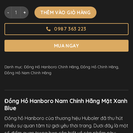
Đồng Hồ Hanboro Nam Chính Hãng Mặt Xanh Blue Đính Đá 
THÊM VÀO GIỎ HÀNG
0987 363 223
MUA NGAY
Danh mục:
Đồng Hồ Hanboro Chính Hãng
,
Đồng Hồ Chính Hãng
,
Đồng Hồ Nam Chính Hãng
Đồng Hồ Hanboro Nam Chính Hãng Mặt Xanh
Blue
Đồng hồ Hanboro
của thương hiệu Huboler đã thu hút
nhiều sự quan tâm từ giới yêu thời trang. Dưới đây là một
số điểm quan trọng bạn cần biết về sản phẩm này: