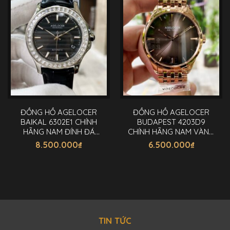
ĐỒNG HỒ AGELOCER
ĐỒNG HỒ AGELOCER
BAIKAL 6302E1 CHÍNH
BUDAPEST 4203D9
HÃNG NAM ĐÍNH ĐÁ
CHÍNH HÃNG NAM VÀNG
40MM
GOLD 40MM
8.500.000
₫
6.500.000
₫
TIN TỨC