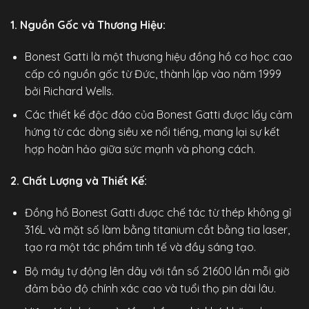
1. Nguồn Gốc và Thương Hiệu:
Bonest Gatti là một thương hiệu đồng hồ cơ học cao
cấp có nguồn gốc từ Đức, thành lập vào năm 1999
bởi Richard Wells.
Các thiết kế độc đáo của Bonest Gatti được lấy cảm
hứng từ các dòng siêu xe nổi tiếng, mang lại sự kết
hợp hoàn hảo giữa sức mạnh và phong cách.
2. Chất Lượng và Thiết Kế:
Đồng hồ Bonest Gatti
được chế tác từ thép không gỉ
316L và mặt số làm bằng titanium cắt bằng tia laser,
tạo ra một tác phẩm tinh tế và đầy sáng tạo.
Bộ máy tự động lên dây với tần số 21600 lần mỗi giờ
đảm bảo độ chính xác cao và tuổi thọ pin dài lâu.