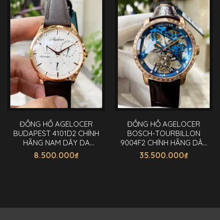
ĐỒNG HỒ AGELOCER
ĐỒNG HỒ AGELOCER
BUDAPEST 4101D2 CHÍNH
BOSCH-TOURBILLON
HÃNG NAM DÂY DA
9004F2 CHÍNH HÃNG DÂY
40MM
DA 40MM
8.500.000
₫
35.500.000
₫