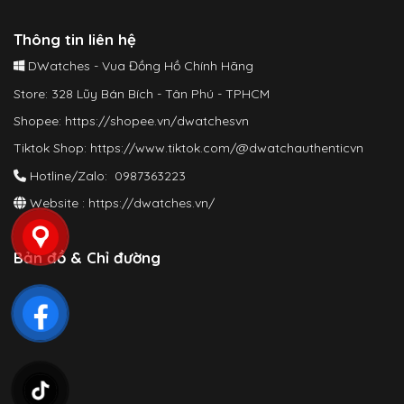
Thông tin liên hệ
DWatches - Vua Đồng Hồ Chính Hãng
Store: 328 Lũy Bán Bích - Tân Phú - TPHCM
Shopee:
https://shopee.vn/dwatchesvn
Tiktok Shop:
https://www.tiktok.com/@dwatchauthenticvn
Hotline/Zalo: 0987363223
Website :
https://dwatches.vn/
Bản đồ & Chỉ đường