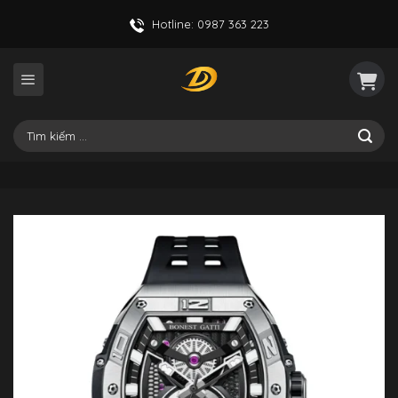
Skip
Hotline: 0987 363 223
to
content
Tìm
kiếm: