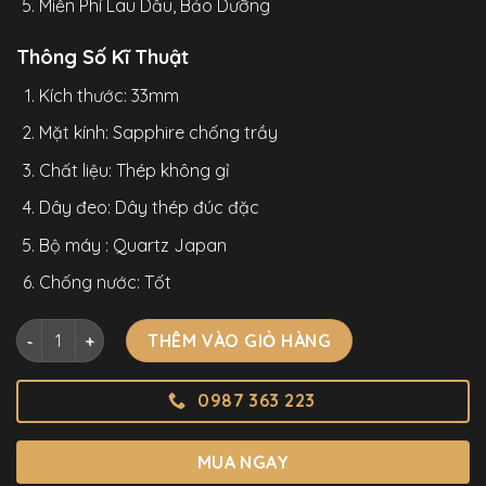
Miễn Phí Lau Dầu, Bảo Dưỡng
Thông Số Kĩ Thuật
Kích thước: 33mm
Mặt kính: Sapphire chống trầy
Chất liệu: Thép không gỉ
Dây đeo: Dây thép đúc đặc
Bộ máy : Quartz Japan
Chống nước: Tốt
Đồng Hồ Alexander Ferros 6152R-16 Chính Hãng Mặt Hồng 
THÊM VÀO GIỎ HÀNG
0987 363 223
MUA NGAY