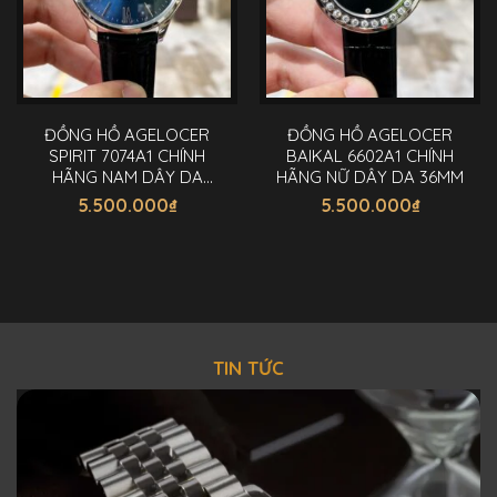
ĐỒNG HỒ AGELOCER
ĐỒNG HỒ AGELOCER
SPIRIT 7074A1 CHÍNH
BAIKAL 6602A1 CHÍNH
HÃNG NAM DÂY DA
HÃNG NỮ DÂY DA 36MM
40MM
5.500.000
₫
5.500.000
₫
TIN TỨC