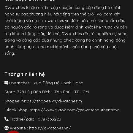
DWatches là địa chỉ tin cậy chuyên cung cấp đồng hồ chính
hãng từ các thương hiệu nổi tiếng trên thế giới. Với cam kết
chất lượng và uy tín, dwatches.vn đảm bảo mỗi sản phẩm đều
có nguồn gốc rõ ràng và được kiểm định khắt khe trước khi đến
tay khách hàng. Hãy đến với DWatches để trải nghiệm sự sang
trọng và đẳng cấp của những chiếc đồng hồ chính hãng, đồng
hành cùng bạn trong mọi khoảnh khắc đáng nhớ của cuộc
sống.
Thông tin liên hệ
DWatches - Vua Đồng Hồ Chính Hãng
Store: 328 Lũy Bán Bích - Tân Phú - TPHCM
Shopee:
https://shopee.vn/dwatchesvn
Tiktok Shop:
https://www.tiktok.com/@dwatchauthenticvn
Hotline/Zalo: 0987363223
Website :
https://dwatches.vn/