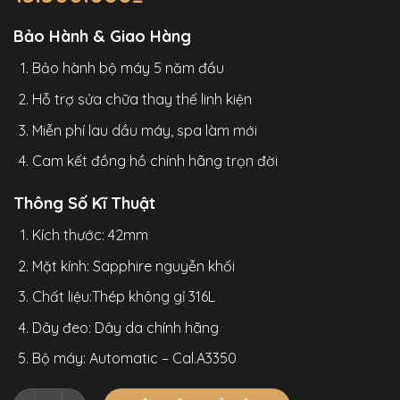
Bảo Hành & Giao Hàng
Bảo hành bộ máy 5 năm đầu
Hỗ trợ sửa chữa thay thế linh kiện
Miễn phí lau dầu máy, spa làm mới
Cam kết đồng hồ chính hãng trọn đời
Thông Số Kĩ Thuật
Kích thước: 42mm
Mặt kính: Sapphire nguyễn khối
Chất liệu:Thép không gỉ 316L
Dây đeo: Dây da chính hãng
Bộ máy: Automatic – Cal.A3350
Đồng Hồ Agelocer Space Station 5504A1 Chính Hãng Nam 