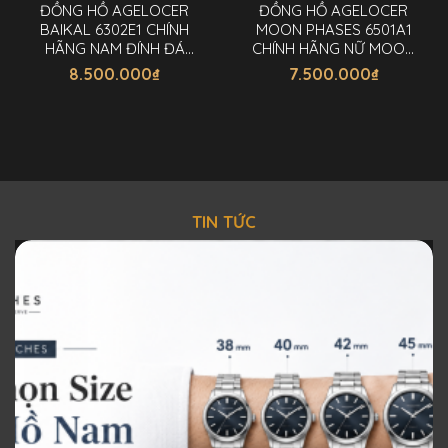
ĐỒNG HỒ AGELOCER
ĐỒNG HỒ AGELOCER
BAIKAL 6302E1 CHÍNH
MOON PHASES 6501A1
HÃNG NAM ĐÍNH ĐÁ
CHÍNH HÃNG NỮ MOON
40MM
PHASES 36MM
8.500.000
₫
7.500.000
₫
TIN TỨC