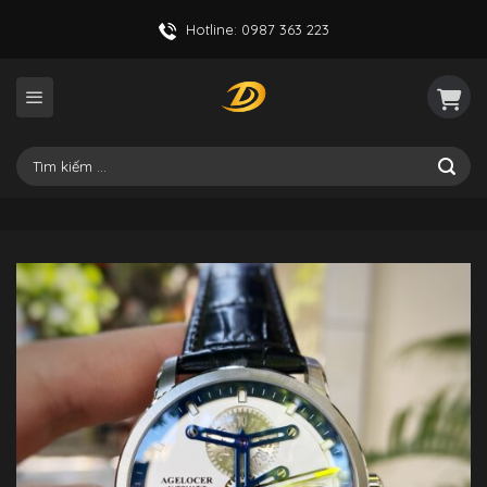
Skip
Hotline: 0987 363 223
to
content
Tìm
kiếm: