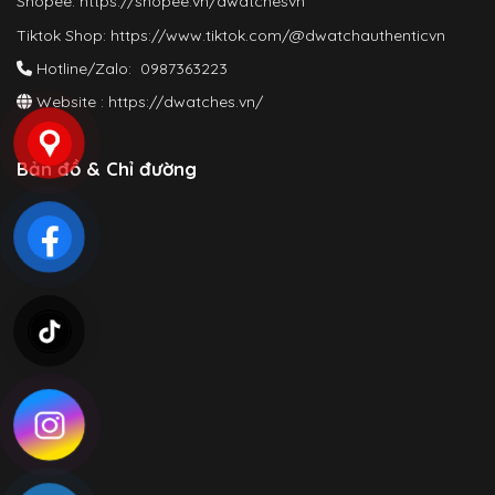
Shopee:
https://shopee.vn/dwatchesvn
Tiktok Shop:
https://www.tiktok.com/@dwatchauthenticvn
Hotline/Zalo: 0987363223
Website :
https://dwatches.vn/
Bản đồ & Chỉ đường