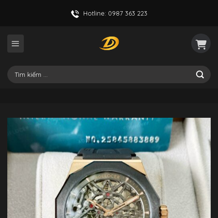
Skip
Hotline: 0987 363 223
to
content
Tìm
kiếm: