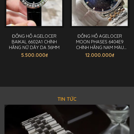
ĐỒNG HỒ AGELOCER
ĐỒNG HỒ AGELOCER
BAIKAL 6602A1 CHÍNH
MOON PHASES 6404E9
HÃNG NỮ DÂY DA 36MM
CHÍNH HÃNG NAM MÀU
XANH 40MM
5.500.000
₫
12.000.000
₫
TIN TỨC