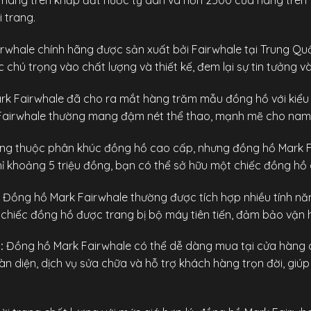
 hàng trên khắp đất nước tỷ dân và hơn 2500 cửa hàng trên t
 trang.
rwhale chính hãng
được sản xuất bởi Fairwhale tại Trung Quốc
hú trọng vào chất lượng và thiết kế, đem lại sự tin tưởng v
k Fairwhale đã cho ra mắt hàng trăm mẫu đồng hồ với kiểu 
airwhale thường mang đậm nét thể thao, mạnh mẽ cho nam giớ
g thuộc phân khúc đồng hồ cao cấp, nhưng đồng hồ Mark Fa
hỉ khoảng 5 triệu đồng, bạn có thể sở hữu một chiếc đồng hồ 
Đồng hồ Mark Fairwhale
thường được tích hợp nhiều tính nă
 chiếc đồng hồ được trang bị bộ máy tiên tiến, đảm bảo vận 
:
Đồng hồ Mark Fairwhale có thể dễ dàng mua tại cửa hàng c
diện, dịch vụ sửa chữa và hỗ trợ khách hàng trọn đời, giúp