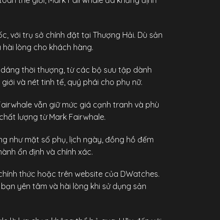
oàn thế giới, Mark Fairwhale đã khẳng định
, với trụ sở chính đặt tại Thượng Hải. Dù sản
à hài lòng cho khách hàng.
dáng thời thượng, từ các bộ sưu tập dành
i và nét tinh tế, quý phái cho phụ nữ.
irwhale vẫn giữ mức giá cạnh tranh và phù
chất lượng từ Mark Fairwhale.
ng như mặt số phụ, lịch ngày, đồng hồ đếm
hành ổn định và chính xác.
hính thức hoặc trên website của
DWatches
.
 bạn yên tâm và hài lòng khi sử dụng sản