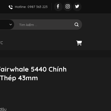
Hotline: 0987 363 223
Tìm
kiếm:
ỨC
airwhale 5440 Chính
 Thép 43mm
 đầu