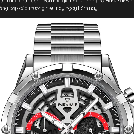
i trang chất lượng với mức giá hợp lý, đồng hồ Mark Fairwha
đẳng cấp của thương hiệu này ngay hôm nay!