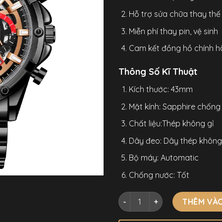
Hỗ trợ sửa chữa thay thế l
Miễn phí thay pin, vệ sinh
Cam kết đồng hồ chính h
Thông Số Kĩ Thuật
Kích thước: 43mm
Mặt kính: Sapphire chống
Chất liệu:Thép không gỉ
Dây đeo: Dây thép không
Bộ máy: Automatic
Chống nước: Tốt
Đồng Hồ Mark Fairwhale 54
THÊM VÀO