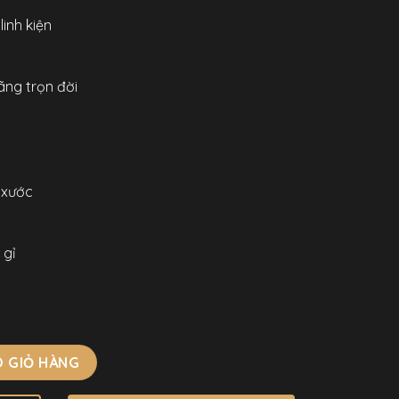
inh kiện
ãng trọn đời
 xước
 gỉ
40 Chính Hãng Nam Dây Thép 43mm số lượng
 GIỎ HÀNG