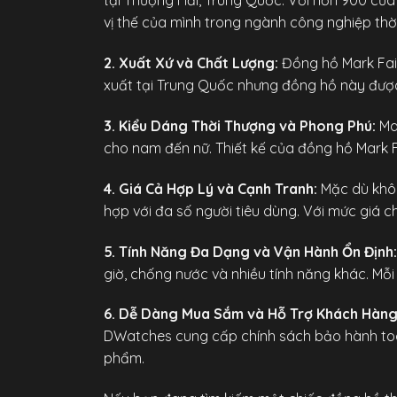
tại Thượng Hải, Trung Quốc. Với hơn 900 cửa
vị thế của mình trong ngành công nghiệp thời
2. Xuất Xứ và Chất Lượng:
Đồng hồ Mark Fai
xuất tại Trung Quốc nhưng đồng hồ này được c
3. Kiểu Dáng Thời Thượng và Phong Phú:
Mar
cho nam đến nữ. Thiết kế của đồng hồ Mark F
4. Giá Cả Hợp Lý và Cạnh Tranh:
Mặc dù khôn
hợp với đa số người tiêu dùng. Với mức giá c
5. Tính Năng Đa Dạng và Vận Hành Ổn Định:
giờ, chống nước và nhiều tính năng khác. Mỗi
6. Dễ Dàng Mua Sắm và Hỗ Trợ Khách Hàng
DWatches cung cấp chính sách bảo hành toàn 
phẩm.