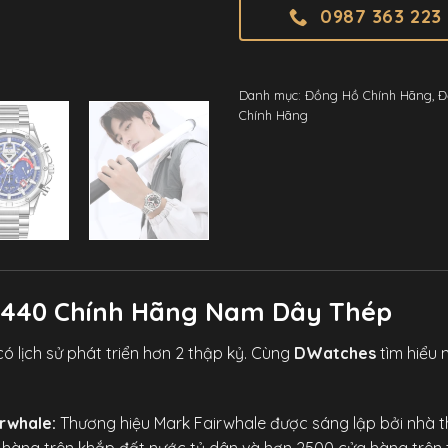
0987 363 223
Danh mục:
Đồng Hồ Chính Hãng
,
Đ
Chính Hãng
5440 Chính Hãng Nam Dây Thép
ó lịch sử phát triển hơn 2 thập kỷ. Cùng
DWatches
tìm hiểu 
rwhale:
Thương hiệu Mark Fairwhale được sáng lập bởi nhà t