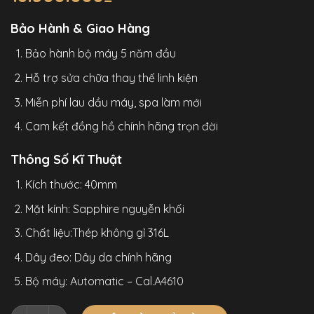
Bảo Hành & Giao Hàng
Bảo hành bộ máy 5 năm đầu
Hỗ trợ sửa chữa thay thế linh kiện
Miễn phí lau dầu máy, spa làm mới
Cam kết đồng hồ chính hãng trọn đời
Thông Số Kĩ Thuật
Kích thước: 40mm
Mặt kính: Sapphire nguyễn khối
Chất liệu:Thép không gỉ 316L
Dây đeo: Dây da chính hãng
Bộ máy: Automatic – Cal.A4610
Đồng Hồ Agelocer Moon Phases 6406E1 Chính Hãng Nam Đí