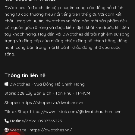
DWatches là địa chỉ tin cậy chuyên cung cấp đồng hồ chính
hãng từ các thương hiệu nổi tiếng trên thế giới. Với cam kết
chất lượng và uy tín, dwatches.vn đảm bảo mỗi sản phẩm đều
có nguồn gốc rõ ràng và được kiểm định khắt khe trước khi đến
tay khách hàng. Hãy đến với DWatches để trải nghiệm sự sang
trọng và đẳng cấp của những chiếc đồng hồ chính hãng, đồng
hành cùng bạn trong mọi khoảnh khắc đáng nhớ của cuộc
sống.
Thông tin liên hệ
DWatches - Vua Đồng Hồ Chính Hãng
Store: 328 Lũy Bán Bích - Tân Phú - TPHCM
Shopee:
https://shopee.vn/dwatchesvn
Tiktok Shop:
https://www.tiktok.com/@dwatchauthenticvn
Hotline/Zalo: 0987363223
Website :
https://dwatches.vn/