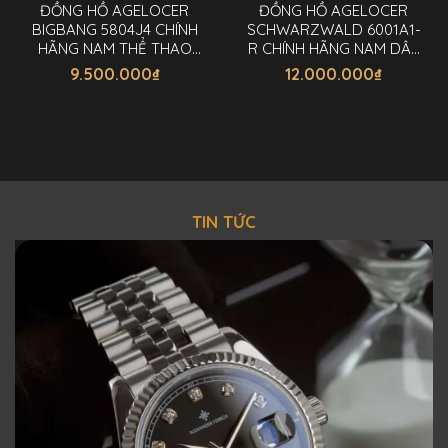
ĐỒNG HỒ AGELOCER
ĐỒNG HỒ AGELOCER
BIGBANG 5804J4 CHÍNH
SCHWARZWALD 6001A1-
HÃNG NAM THỂ THAO
R CHÍNH HÃNG NAM DÂY
44MM
CAO SU 41,5MM
9.500.000
₫
12.000.000
₫
TIN TỨC