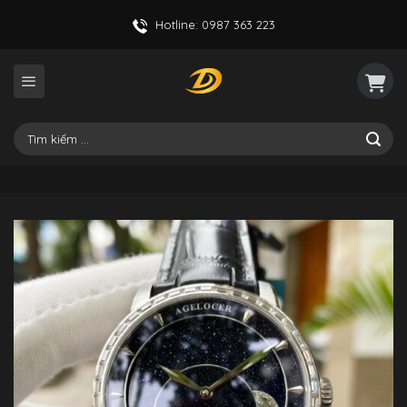
Skip
Hotline: 0987 363 223
to
content
Tìm
kiếm: