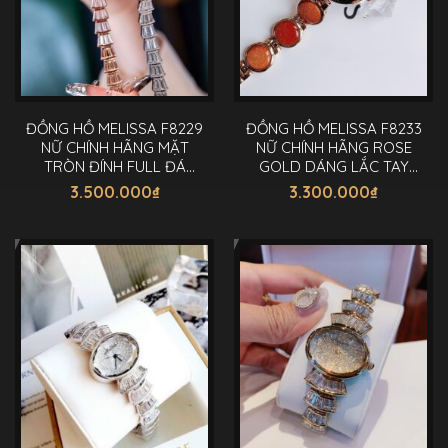
ĐỒNG HỒ MELISSA F8229
ĐỒNG HỒ MELISSA F8233
NỮ CHÍNH HÃNG MẶT
NỮ CHÍNH HÃNG ROSE
TRÒN ĐÍNH FULL ĐÁ
GOLD DÁNG LẮC TAY
33MM
MÀU CAM 28MM
3.500.000
₫
3.300.000
₫