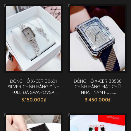
ĐỒNG HỒ X-CER B0601
ĐỒNG HỒ X-CER B0588
SILVER CHÍNH HÃNG ĐÍNH
CHÍNH HÃNG MẶT CHỮ
FULL ĐÁ SWAROVSKI
NHẬT NẠM FULL
SANG CHẢNH 26MM
DIAMOND CỰC ĐẸP
3.150.000
₫
3.450.000
₫
35MM