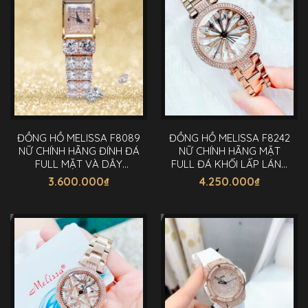
ĐỒNG HỒ MELISSA F8089
ĐỒNG HỒ MELISSA F8242
NỮ CHÍNH HÃNG ĐÍNH ĐÁ
NỮ CHÍNH HÃNG MẶT
FULL MẶT VÀ DÂY
FULL ĐÁ KHỐI LẤP LÁNH
15X19MM
37MM
3.600.000
₫
4.250.000
₫