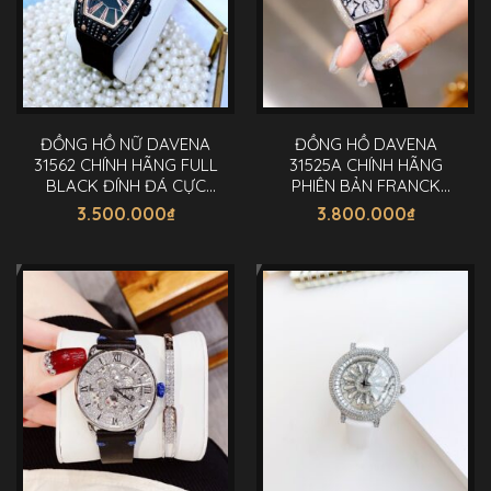
ĐỒNG HỒ NỮ DAVENA
ĐỒNG HỒ DAVENA
31562 CHÍNH HÃNG FULL
31525A CHÍNH HÃNG
BLACK ĐÍNH ĐÁ CỰC
PHIÊN BẢN FRANCK
NGẦU 38MM
MULLER ĐÍNH ĐÁ 36MM
3.500.000
₫
3.800.000
₫