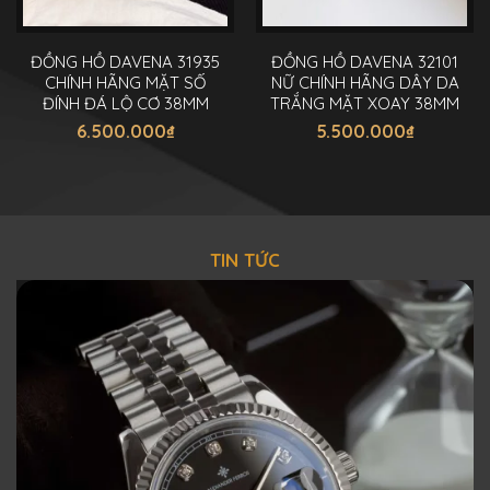
ĐỒNG HỒ DAVENA 31935
ĐỒNG HỒ DAVENA 32101
CHÍNH HÃNG MẶT SỐ
NỮ CHÍNH HÃNG DÂY DA
ĐÍNH ĐÁ LỘ CƠ 38MM
TRẮNG MẶT XOAY 38MM
6.500.000
₫
5.500.000
₫
TIN TỨC