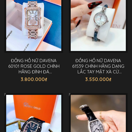
ĐỒNG HỒ NỮ DAVENA
ĐỒNG HỒ NỮ DAVENA
60101 ROSE GOLD CHÍNH
61539 CHÍNH HÃNG DẠNG
HÃNG ĐÍNH ĐÁ
LẮC TAY MẶT XÀ CỪ
SWAROVSKI 35MM
28MM
3.800.000
₫
3.550.000
₫