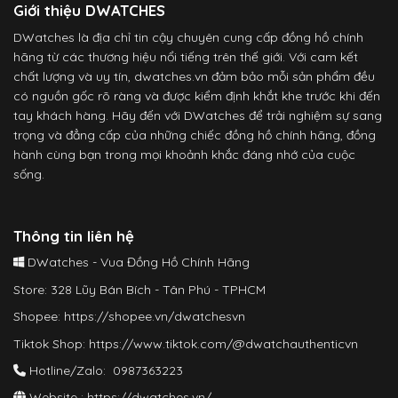
Giới thiệu DWATCHES
DWatches là địa chỉ tin cậy chuyên cung cấp đồng hồ chính
hãng từ các thương hiệu nổi tiếng trên thế giới. Với cam kết
chất lượng và uy tín, dwatches.vn đảm bảo mỗi sản phẩm đều
có nguồn gốc rõ ràng và được kiểm định khắt khe trước khi đến
tay khách hàng. Hãy đến với DWatches để trải nghiệm sự sang
trọng và đẳng cấp của những chiếc đồng hồ chính hãng, đồng
hành cùng bạn trong mọi khoảnh khắc đáng nhớ của cuộc
sống.
Thông tin liên hệ
DWatches - Vua Đồng Hồ Chính Hãng
Store: 328 Lũy Bán Bích - Tân Phú - TPHCM
Shopee:
https://shopee.vn/dwatchesvn
Tiktok Shop:
https://www.tiktok.com/@dwatchauthenticvn
Hotline/Zalo: 0987363223
Website :
https://dwatches.vn/