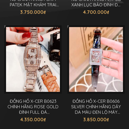
PATEK MẶT KHẢM TRAI
XANH LỤC BẢO ĐÍNH ĐÁ
32MM
36MM
3.750.000
₫
4.700.000
₫
ĐỒNG HỒ X-CER B0623
ĐỒNG HỒ X-CER B0606
CHÍNH HÃNG ROSE GOLD
SILVER CHÍNH HÃNG DÂY
ĐÍNH FULL ĐÁ
DA MÀU ĐEN LỘ MÁY
SWAROVSKI 32MM
32MM
4.350.000
₫
3.850.000
₫