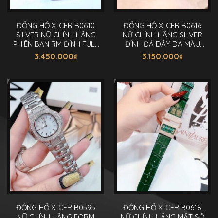
ĐỒNG HỒ X-CER B0610
ĐỒNG HỒ X-CER B0616
SILVER NỮ CHÍNH HÃNG
NỮ CHÍNH HÃNG SILVER
PHIÊN BẢN RM ĐÍNH FULL
ĐÍNH ĐÁ DÂY DA MÀU
ĐÁ 36MM
XANH 32MM
3.450.000
₫
3.150.000
₫
ĐỒNG HỒ X-CER B0595
ĐỒNG HỒ X-CER B0618
NỮ CHÍNH HÃNG FORM
NỮ CHÍNH HÃNG MẶT SỐ