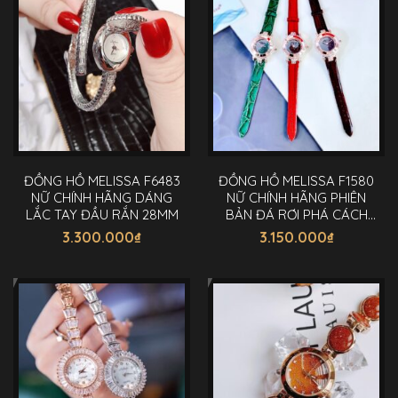
ĐỒNG HỒ MELISSA F6483
ĐỒNG HỒ MELISSA F1580
NỮ CHÍNH HÃNG DÁNG
NỮ CHÍNH HÃNG PHIÊN
LẮC TAY ĐẦU RẮN 28MM
BẢN ĐÁ RƠI PHÁ CÁCH
32MM
3.300.000
₫
3.150.000
₫