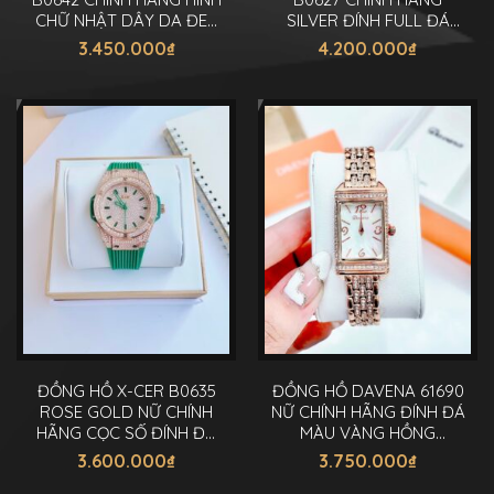
CHỮ NHẬT DÂY DA ĐEN
SILVER ĐÍNH FULL ĐÁ
ĐÍNH ĐÁ 34MM
SWAROVSKI 35MM
3.450.000
₫
4.200.000
₫
ĐỒNG HỒ X-CER B0635
ĐỒNG HỒ DAVENA 61690
ROSE GOLD NỮ CHÍNH
NỮ CHÍNH HÃNG ĐÍNH ĐÁ
HÃNG CỌC SỐ ĐÍNH ĐÁ
MÀU VÀNG HỒNG
LỤC 34MM
19X29MM
3.600.000
₫
3.750.000
₫