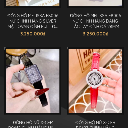
ĐỒNG HỒ MELISSA F8006
ĐỒNG HỒ MELISSA F8006
NỮ CHÍNH HÃNG SILVER
NỮ CHÍNH HÃNG DÁNG
MẶT OVAN ĐÍNH FULL ĐÁ
LẮC TAY ĐÍNH ĐÁ 28MM
28MM
3.250.000
₫
3.250.000
₫
ĐỒNG HỒ NỮ X-CER
ĐỒNG HỒ NỮ X-CER
B0642 CHÍNH HÃNG HÌNH
B0627 CHÍNH HÃNG