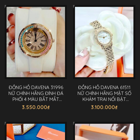
ĐỒNG HỒ DAVENA 31996
ĐỒNG HỒ DAVENA 61511
NỮ CHÍNH HÃNG ĐÍNH ĐÁ
NỮ CHÍNH HÃNG MẶT SỐ
PHỐI 4 MÀU BẮT MẮT
KHẢM TRAI NỔI BẬT
30MM
22MM
3.550.000
₫
3.100.000
₫