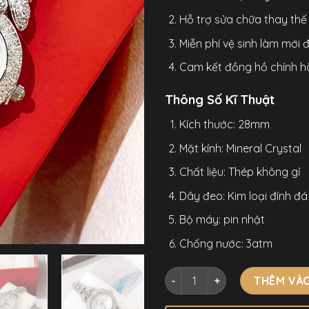
Hỗ trợ sửa chữa thay thế l
Miễn phí vệ sinh làm mới
Cam kết đồng hồ chính h
Thông Số Kĩ Thuật
Kích thước: 28mm
Mặt kính: Mineral Crystal
Chất liệu: Thép không gỉ
Dây đeo: Kim loại đính đá
Bộ máy: pin nhật
Chống nước: 3atm
Đồng Hồ Nữ Melissa F8241 Ch
THÊM VÀO