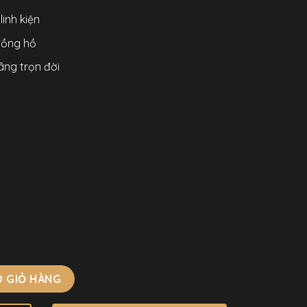
inh kiện
 đồng hồ
ãng trọn đời
ính Hãng Đính Full Đá Mặt Xà Cừ 28mm số lượng
 GIỎ HÀNG