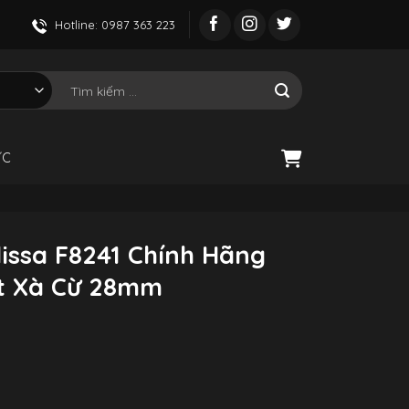
Hotline: 0987 363 223
Tìm
kiếm:
ỨC
issa F8241 Chính Hãng
ặt Xà Cừ 28mm