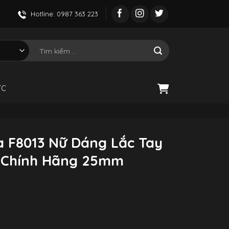
Hotline: 0987 363 223
Tìm
kiếm:
ỨC
a F8013 Nữ Dáng Lắc Tay
 Chính Hãng 25mm