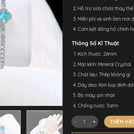
Hỗ trợ sửa chữa thay thế l
Miễn phí vệ sinh làm mới
Cam kết đồng hồ chính h
Thông Số Kĩ Thuật
Kích thước: 26mm
Mặt kính: Mineral Crystal
Chất liệu: Thép không gỉ
Dây đeo: Kim loại đính đá
Bộ máy: pin nhật
Chống nước: 3atm
Đồng Hồ Melissa F8013 Nữ D
THÊM VÀO