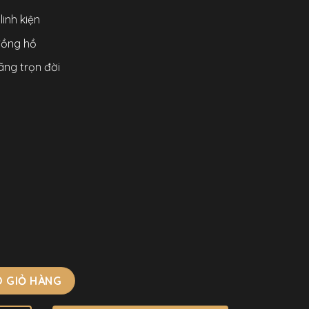
inh kiện
 đồng hồ
ãng trọn đời
áng Lắc Tay Mặt Xanh Băng Chính Hãng 25mm số lượng
 GIỎ HÀNG