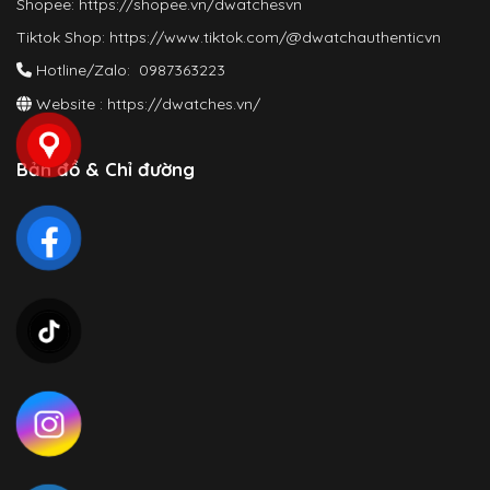
Shopee:
https://shopee.vn/dwatchesvn
Tiktok Shop:
https://www.tiktok.com/@dwatchauthenticvn
Hotline/Zalo: 0987363223
Website :
https://dwatches.vn/
Bản đồ & Chỉ đường