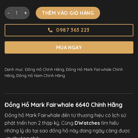
Đồng Hồ Mark Fairwhale 6640 Chính Hãng Dáng Thùng Rượ
THÊM VÀO GIỎ HÀNG
0987 363 223
MUA NGAY
Danh mục:
Đồng Hồ Chính Hãng
,
Đồng Hồ Mark Fairwhale Chính
Hãng
,
Đồng Hồ Nam Chính Hãng
Đồng Hồ Mark Fairwhale 6640 Chính Hãng
Đồng hồ Mark Fairwhale đến từ thương hiệu có lịch sử
phát triển hơn 2 thập kỷ. Cùng
DWatches
tìm hiểu
những lý do tại sao đồng hồ này đang ngày càng được