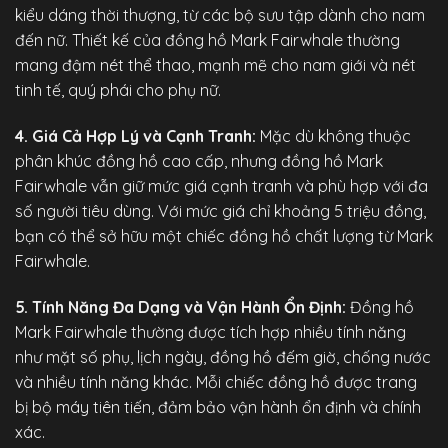
kiểu dáng thời thượng, từ các bộ sưu tập dành cho nam
đến nữ. Thiết kế của đồng hồ Mark Fairwhale thường
mang đậm nét thể thao, mạnh mẽ cho nam giới và nét
tinh tế, quý phái cho phụ nữ.
4. Giá Cả Hợp Lý và Cạnh Tranh:
Mặc dù không thuộc
phân khúc đồng hồ cao cấp, nhưng đồng hồ Mark
Fairwhale vẫn giữ mức giá cạnh tranh và phù hợp với đa
số người tiêu dùng. Với mức giá chỉ khoảng 5 triệu đồng,
bạn có thể sở hữu một chiếc đồng hồ chất lượng từ Mark
Fairwhale.
5. Tính Năng Đa Dạng và Vận Hành Ổn Định:
Đồng hồ
Mark Fairwhale
thường được tích hợp nhiều tính năng
như mặt số phụ, lịch ngày, đồng hồ đếm giờ, chống nước
và nhiều tính năng khác. Mỗi chiếc đồng hồ được trang
bị bộ máy tiên tiến, đảm bảo vận hành ổn định và chính
xác.