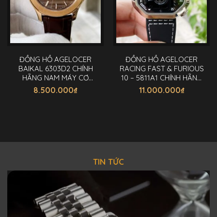
ĐỒNG HỒ AGELOCER
ĐỒNG HỒ AGELOCER
BAIKAL 6303D2 CHÍNH
RACING FAST & FURIOUS
HÃNG NAM MÁY CƠ
10 – 5811A1 CHÍNH HÃNG
40MM
NAM 44MM
8.500.000
₫
11.000.000
₫
TIN TỨC