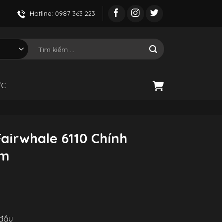
Hotline: 0987 363 223
Tìm
kiếm:
ỨC
airwhale 6110 Chính
mm
 đầu