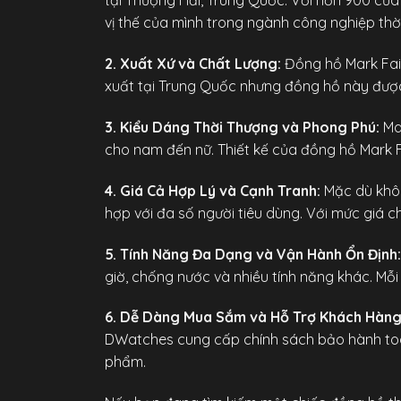
tại Thượng Hải, Trung Quốc. Với hơn 900 cửa
vị thế của mình trong ngành công nghiệp thời
2. Xuất Xứ và Chất Lượng:
Đồng hồ Mark Fai
xuất tại Trung Quốc nhưng đồng hồ này được c
3. Kiểu Dáng Thời Thượng và Phong Phú:
Mar
cho nam đến nữ. Thiết kế của đồng hồ Mark F
4. Giá Cả Hợp Lý và Cạnh Tranh:
Mặc dù khôn
hợp với đa số người tiêu dùng. Với mức giá c
5. Tính Năng Đa Dạng và Vận Hành Ổn Định:
giờ, chống nước và nhiều tính năng khác. Mỗi
6. Dễ Dàng Mua Sắm và Hỗ Trợ Khách Hàng
DWatches cung cấp chính sách bảo hành toàn 
phẩm.