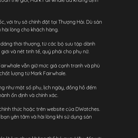
oàn thế giới, Mark Fairwhale đã khẳng định
, với trụ sở chính đặt tại Thượng Hải. Dù sản
à hài lòng cho khách hàng.
dáng thời thượng, từ các bộ sưu tập dành
i và nét tinh tế, quý phái cho phụ nữ.
irwhale vẫn giữ mức giá cạnh tranh và phù
chất lượng từ Mark Fairwhale.
ng như mặt số phụ, lịch ngày, đồng hồ đếm
hành ổn định và chính xác.
hính thức hoặc trên website của
DWatches
.
 bạn yên tâm và hài lòng khi sử dụng sản