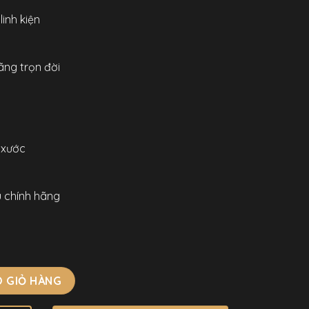
inh kiện
ãng trọn đời
 xước
u chính hãng
0 Chính Hãng Nam 43mm số lượng
 GIỎ HÀNG