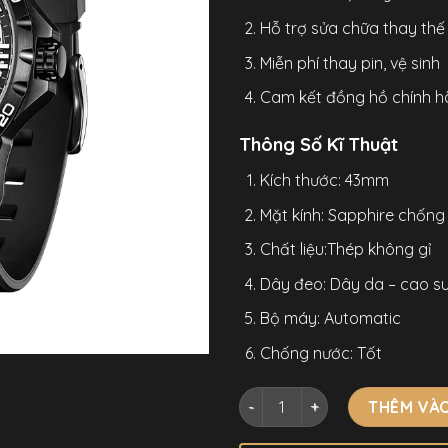
Hỗ trợ sửa chữa thay thế l
Miễn phí thay pin, vệ sinh
Cam kết đồng hồ chính h
Thông Số Kĩ Thuật
Kích thước: 43mm
Mặt kính: Sapphire chống
Chất liệu:Thép không gỉ
Dây đeo: Dây da – cao s
Bộ máy: Automatic
Chống nước: Tốt
Đồng Hồ Mark Fairwhale 611
THÊM VÀO