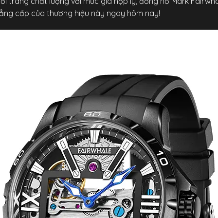
i trang chất lượng với mức giá hợp lý, đồng hồ Mark Fairwha
đẳng cấp của thương hiệu này ngay hôm nay!