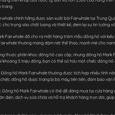
 hàng trên khắp đất nước tỷ dân và hơn 2500 cửa hàng trên t
 trang.
rwhale chính hãng
được sản xuất bởi Fairwhale tại Trung Quốc
hú trọng vào chất lượng và thiết kế, đem lại sự tin tưởng v
k Fairwhale đã cho ra mắt hàng trăm mẫu đồng hồ với kiểu 
airwhale thường mang đậm nét thể thao, mạnh mẽ cho nam giớ
g thuộc phân khúc đồng hồ cao cấp, nhưng đồng hồ Mark Fa
hỉ khoảng 5 triệu đồng, bạn có thể sở hữu một chiếc đồng hồ 
Đồng hồ Mark Fairwhale
thường được tích hợp nhiều tính nă
 chiếc đồng hồ được trang bị bộ máy tiên tiến, đảm bảo vận 
:
Đồng hồ Mark Fairwhale có thể dễ dàng mua tại cửa hàng c
diện, dịch vụ sửa chữa và hỗ trợ khách hàng trọn đời, giúp