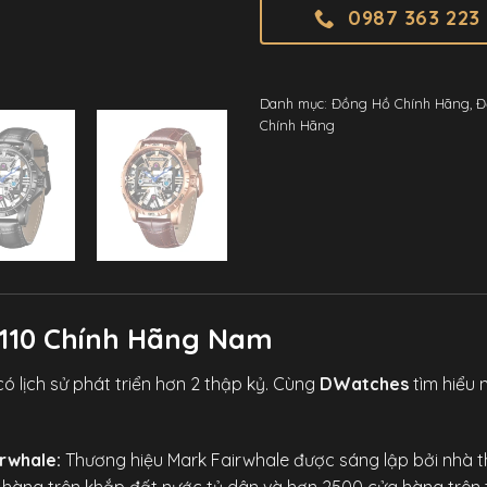
0987 363 223
Danh mục:
Đồng Hồ Chính Hãng
,
Đ
Chính Hãng
6110 Chính Hãng Nam
ó lịch sử phát triển hơn 2 thập kỷ. Cùng
DWatches
tìm hiểu 
rwhale:
Thương hiệu Mark Fairwhale được sáng lập bởi nhà t