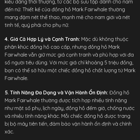
kiểu dáng thời thượng, từ các bộ sưu tập dành cho nam
đến nữ. Thiết kế của đồng hồ Mark Fairwhale thường
mang đậm nét thể thao, mạnh mẽ cho nam giới và nét
tinh tế, quý phái cho phụ nữ.
4. Giá Cả Hợp Lý và Cạnh Tranh:
Mặc dù không thuộc
phân khúc đồng hồ cao cấp, nhưng đồng hồ Mark
Fairwhale vẫn giữ mức giá cạnh tranh và phù hợp với đa
số người tiêu dùng. Với mức giá chỉ khoảng 5 triệu đồng,
bạn có thể sở hữu một chiếc đồng hồ chất lượng từ Mark
Fairwhale.
5. Tính Năng Đa Dạng và Vận Hành Ổn Định:
Đồng hồ
Mark Fairwhale
thường được tích hợp nhiều tính năng
như mặt số phụ, lịch ngày, đồng hồ đếm giờ, chống nước
và nhiều tính năng khác. Mỗi chiếc đồng hồ được trang
bị bộ máy tiên tiến, đảm bảo vận hành ổn định và chính
xác.