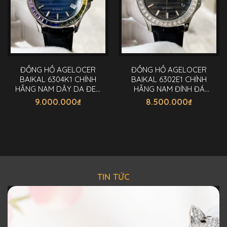
ĐỒNG HỒ AGELOCER
ĐỒNG HỒ AGELOCER
BAIKAL 6304K1 CHÍNH
BAIKAL 6302E1 CHÍNH
HÃNG NAM DÂY DA ĐEN
HÃNG NAM ĐÍNH ĐÁ
40MM
40MM
9.000.000
₫
8.500.000
₫
TIN TỨC