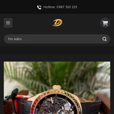
Skip
Hotline: 0987 363 223
to
content
Tìm
kiếm: