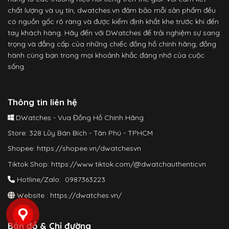
chất lượng và uy tín, dwatches.vn đảm bảo mỗi sản phẩm đều
có nguồn gốc rõ ràng và được kiểm định khắt khe trước khi đến
tay khách hàng. Hãy đến với DWatches để trải nghiệm sự sang
trọng và đẳng cấp của những chiếc đồng hồ chính hãng, đồng
hành cùng bạn trong mọi khoảnh khắc đáng nhớ của cuộc
sống.
Thông tin liên hệ
DWatches - Vua Đồng Hồ Chính Hãng
Store: 328 Lũy Bán Bích - Tân Phú - TPHCM
Shopee:
https://shopee.vn/dwatchesvn
Tiktok Shop:
https://www.tiktok.com/@dwatchauthenticvn
Hotline/Zalo: 0987363223
Website :
https://dwatches.vn/
Bản đồ & Chỉ đường