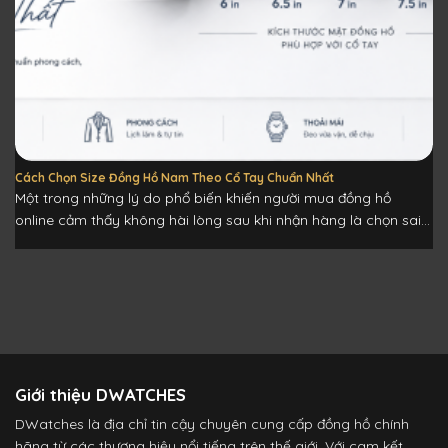
Cách Chọn Size Đồng Hồ Nam Theo Cổ Tay Chuẩn Nhất
Một trong những lý do phổ biến khiến người mua đồng hồ
online cảm thấy không hài lòng sau khi nhận hàng là chọn sai...
Giới thiệu DWATCHES
DWatches là địa chỉ tin cậy chuyên cung cấp đồng hồ chính
hãng từ các thương hiệu nổi tiếng trên thế giới. Với cam kết