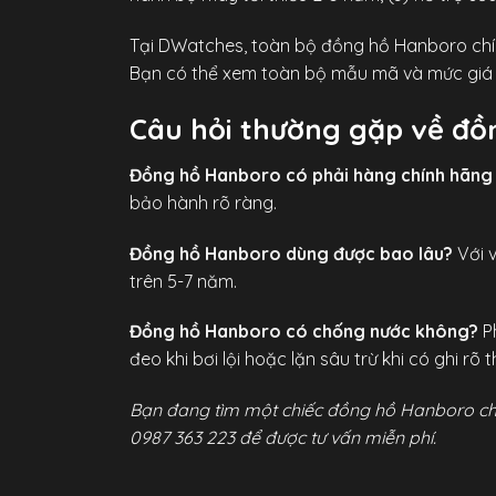
Tại DWatches, toàn bộ đồng hồ Hanboro chín
Bạn có thể xem toàn bộ mẫu mã và mức giá 
Câu hỏi thường gặp về đ
Đồng hồ Hanboro có phải hàng chính hãng
bảo hành rõ ràng.
Đồng hồ Hanboro dùng được bao lâu?
Với v
trên 5-7 năm.
Đồng hồ Hanboro có chống nước không?
Ph
đeo khi bơi lội hoặc lặn sâu trừ khi có ghi r
Bạn đang tìm một chiếc đồng hồ Hanboro ch
0987 363 223 để được tư vấn miễn phí.