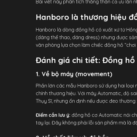
Bài viết này phân tích thẳng thắn cả ưu lẫn n
Hanboro là thương hiệu đ
Hanboro là dòng đồng hồ có xuất xứ từ Hồng 
(dáng thể thao, dáng dress) nhưng được sản x
văn phòng lựa chọn làm chiếc đồng hồ “chơi 
Đánh giá chi tiết: Đồng h
1. Về bộ máy (movement)
Phần lớn các mẫu Hanboro sử dụng hai loại
chính thương hiệu. Với máy Automatic, độ s
Thụy Sĩ, nhưng ổn định nếu được đeo thường
Điểm cần lưu ý:
đồng hồ cơ Automatic nói chu
tay lại. Đây không phải lỗi sản phẩm mà là 