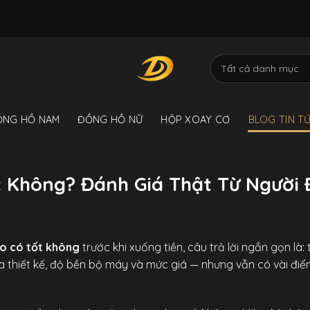
ỒNG HỒ NAM
ĐỒNG HỒ NỮ
HỘP XOAY CƠ
BLOG TIN T
 Không? Đánh Giá Thật Từ Người
o có tốt không
trước khi xuống tiền, câu trả lời ngắn gọn là
ữa thiết kế, độ bền bộ máy và mức giá — nhưng vẫn có vài điể