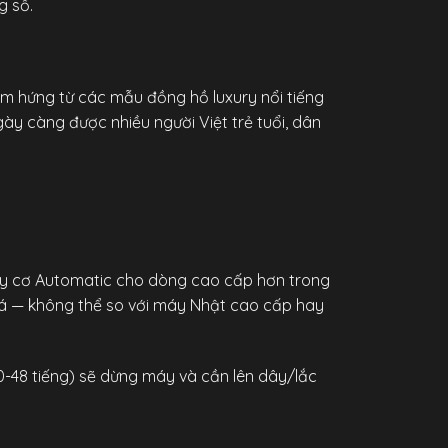
g số.
ảm hứng từ các mẫu đồng hồ luxury nổi tiếng
gày càng được nhiều người Việt trẻ tuổi, dân
áy cơ Automatic cho dòng cao cấp hơn trong
iá — không thể so với máy Nhật cao cấp hay
-48 tiếng) sẽ dừng máy và cần lên dây/lắc