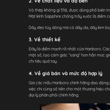
2. Về chất liệu và độ bền
Vỏ thép không gỉ 316L được dùng phổ biến tr
Mặt kính Sapphire chống trầy xước là điểm c
Dây đeo tùy dòng mà có dây da, dây kim loại
3. Về thiết kế
Đây là điểm mạnh rõ nhất của Hanboro. Các 
mặt số, tạo cảm giác “sang” hơn hẳn mức giá
chi tiêu quá tay.
4. Về giá bán và mức độ hợp lý
Giá các mẫu Hanboro chính hãng dao động ph
việc chi cùng số tiền cho một thương hiệu ch
đại lý phân phối chính hãng.