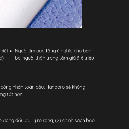
hiết
Người tìm quà tặng ý nghĩa cho bạn
c)
bè, người thân trong tầm giá 3-6 triệu
c công nhận toàn cầu, Hanboro sẽ không
ng tốt hơn.
ó đóng dấu đại lý rõ ràng, (2) chính sách bảo