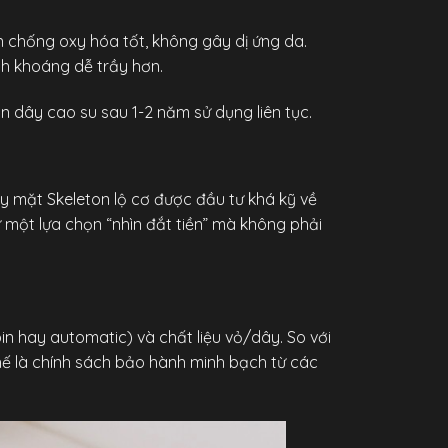
n chống oxy hóa tốt, không gây dị ứng da.
nh khoáng dễ trầy hơn.
 dây cao su sau 1-2 năm sử dụng liên tục.
 mặt Skeleton lộ cơ được đầu tư khá kỹ về
 một lựa chọn “nhìn đắt tiền” mà không phải
 hay automatic) và chất liệu vỏ/dây. So với
thế là chính sách bảo hành minh bạch từ các