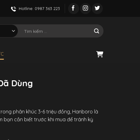
Hotline: 0987 363 223
Tìm
kiếm:
ỨC
 Đã Dùng
: trong phân khúc 3-6 triệu đồng, Hanboro là
m bạn cần biết trước khi mua để tránh kỳ