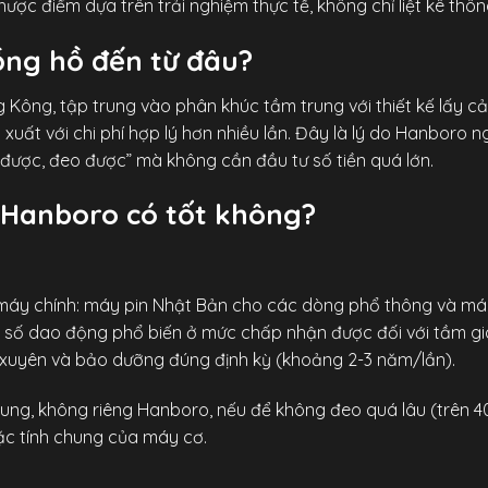
hược điểm dựa trên trải nghiệm thực tế, không chỉ liệt kê thôn
ồng hồ đến từ đâu?
Kông, tập trung vào phân khúc tầm trung với thiết kế lấy c
uất với chi phí hợp lý hơn nhiều lần. Đây là lý do Hanboro n
được, đeo được” mà không cần đầu tư số tiền quá lớn.
ồ Hanboro có tốt không?
 máy chính: máy pin Nhật Bản cho các dòng phổ thông và m
ai số dao động phổ biến ở mức chấp nhận được đối với tầm g
 xuyên và bảo dưỡng đúng định kỳ (khoảng 2-3 năm/lần).
ng, không riêng Hanboro, nếu để không đeo quá lâu (trên 40
đặc tính chung của máy cơ.