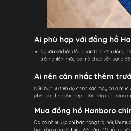
Ai phù hợp với đồng hồ H
Người mới bắt đầu quan tâm đến đồng h
trải nghiệm máy cơ mà chưa sẵn sàng đầu 
Ai nên cân nhắc thêm trư
Nếu bạn ưu tiên độ chính xác máy cơ ở mức 
phải lựa chọn phù hợp — lúc này các dòng m
Mua đồng hồ Hanboro chín
Do có nhiều địa chỉ bán hàng trôi nổi, khi m
hành bộ máy tối thiểu 2-5 năm, (3) hỗ trợ sửa 