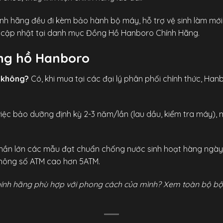
h hãng đều đi kèm bảo hành bộ máy, hỗ trợ vệ sinh làm mới m
cập nhật tại
danh mục Đồng Hồ Hanboro Chính Hãng
.
ồng hồ Hanboro
 không?
Có, khi mua tại các đại lý phân phối chính thức, Ha
iệc bảo dưỡng định kỳ 2-3 năm/lần (lau dầu, kiểm tra máy),
ần lớn các mẫu đạt chuẩn chống nước sinh hoạt hàng ngày (
õ thông số ATM cao hơn 5ATM.
ính hãng phù hợp với phong cách của mình?
Xem toàn bộ bộ 