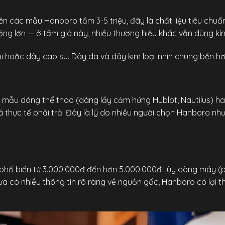
ên các mẫu Hanboro tầm 3-5 triệu, đây là chất liệu tiêu chuẩ
ộng lớn — ở tầm giá này, nhiều thương hiệu khác vẫn dùng kí
 hoặc dây cao su. Dây da và dây kim loại nhìn chung bền hơn
mẫu dáng thể thao (dáng lấy cảm hứng Hublot, Nautilus) hay
 thực tế phải trả. Đây là lý do nhiều người chọn Hanboro như
ổ biến từ 3.000.000đ đến hơn 5.000.000đ tùy dòng máy (pin
ưa có nhiều thông tin rõ ràng về nguồn gốc, Hanboro có lợi 