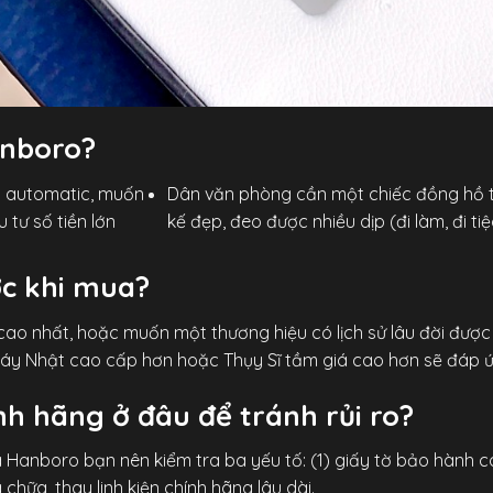
anboro?
ồ automatic, muốn
Dân văn phòng cần một chiếc đồng hồ t
tư số tiền lớn
kế đẹp, đeo được nhiều dịp (đi làm, đi tiệ
ớc khi mua?
cao nhất, hoặc muốn một thương hiệu có lịch sử lâu đời đượ
áy Nhật cao cấp hơn hoặc Thụy Sĩ tầm giá cao hơn sẽ đáp ứ
h hãng ở đâu để tránh rủi ro?
ua Hanboro bạn nên kiểm tra ba yếu tố: (1) giấy tờ bảo hành c
chữa, thay linh kiện chính hãng lâu dài.