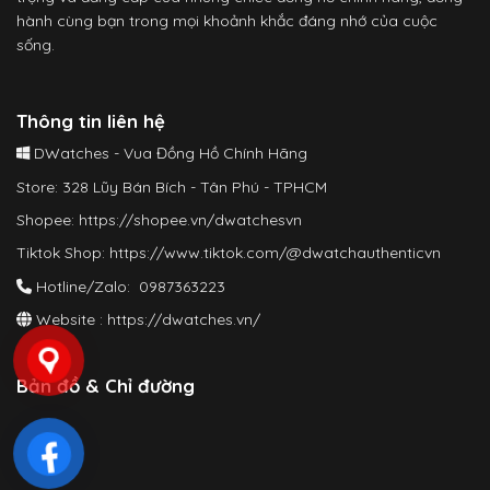
hành cùng bạn trong mọi khoảnh khắc đáng nhớ của cuộc
sống.
Thông tin liên hệ
DWatches - Vua Đồng Hồ Chính Hãng
Store: 328 Lũy Bán Bích - Tân Phú - TPHCM
Shopee:
https://shopee.vn/dwatchesvn
Tiktok Shop:
https://www.tiktok.com/@dwatchauthenticvn
Hotline/Zalo: 0987363223
Website :
https://dwatches.vn/
Bản đồ & Chỉ đường